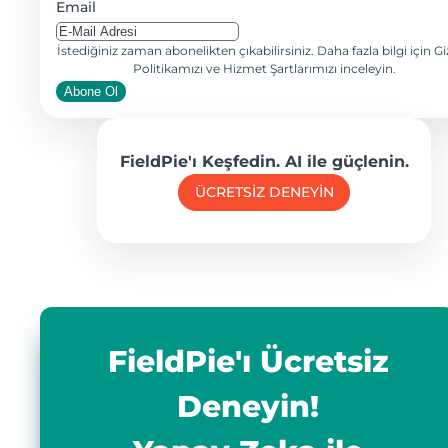
Email
İstediğiniz zaman abonelikten çıkabilirsiniz. Daha fazla bilgi için Giz
Politikamızı ve Hizmet Şartlarımızı inceleyin.
Abone Ol
FieldPie'ı Keşfedin. AI ile güçlenin.
ÜCRETSİZ DENEYİN
FieldPie'ı Ücretsiz
Deneyin!