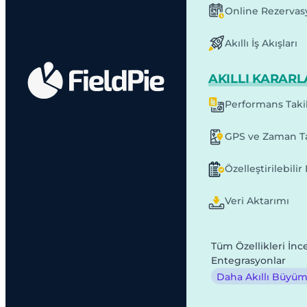
Online Rezervas
Akıllı İş Akışları
AKILLI KARARL
Performans Taki
GPS ve Zaman Ta
Özelleştirilebili
Veri Aktarımı
Tüm Özellikleri İnc
Entegrasyonlar
Daha Akıllı Büyüme