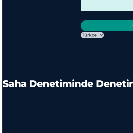
Ü
Saha Denetiminde Denetim 