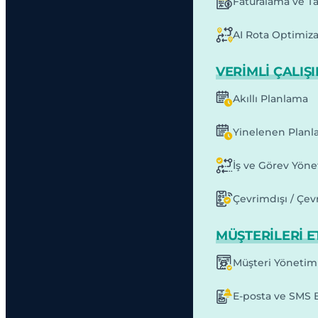
Faturalama ve T
AI Rota Optimiz
VERIMLI ÇALIŞ
Akıllı Planlama
Yinelenen Planl
İş ve Görev Yöne
Çevrimdışı / Çev
MÜŞTERILERI E
Müşteri Yönetim
E-posta ve SMS B