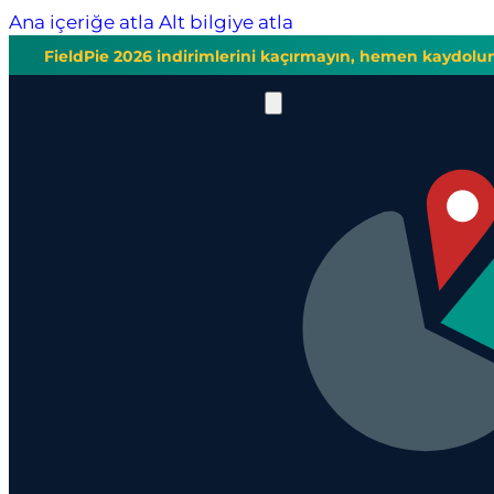
Ana içeriğe atla
Alt bilgiye atla
FieldPie 2026 indirimlerini kaçırmayın, hemen kaydolu