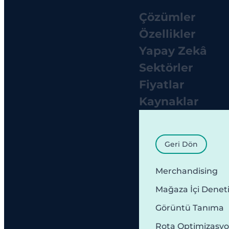
Çözümler
Özellikler
Yapay Zekâ
Sektörler
Fiyatlar
Kaynaklar
Geri Dön
Merchandising
Mağaza İçi Denet
Görüntü Tanıma
Rota Optimizasy