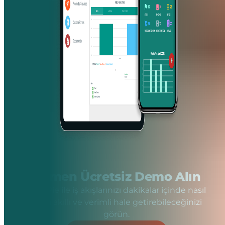
Hemen Ücretsiz Demo Alın
FieldPie ile iş akışlarınızı dakikalar içinde nasıl
daha akıllı ve verimli hale getirebileceğinizi
görün.