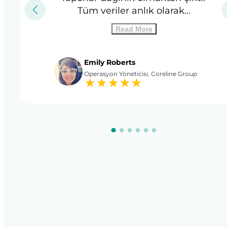
Tüm veriler anlık olarak…
Read More
Emily Roberts
Operasyon Yöneticisi, Coreline Group
★
★
★
★
★