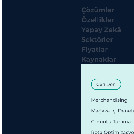
Çözümler
Özellikler
Yapay Zekâ
Sektörler
Fiyatlar
Kaynaklar
Geri Dön
Merchandising
Mağaza İçi Denet
Görüntü Tanıma
Rota Optimizasy