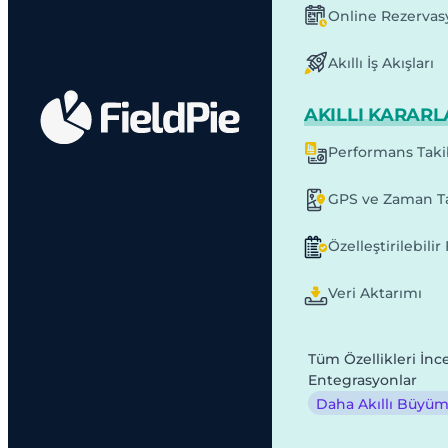
Online Rezervas
Akıllı İş Akışları
AKILLI KARARL
Performans Taki
GPS ve Zaman Ta
Özelleştirilebili
Veri Aktarımı
Tüm Özellikleri İnc
Entegrasyonlar
Daha Akıllı Büyüme