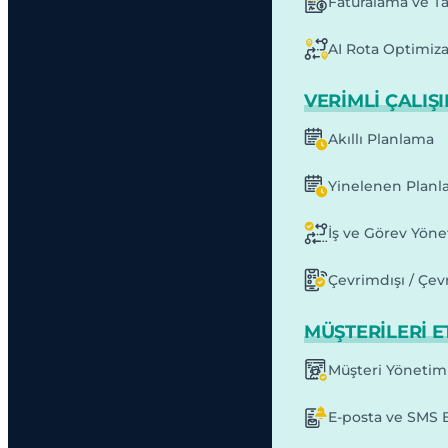
Faturalama ve T
AI Rota Optimiz
VERIMLI ÇALIŞ
Akıllı Planlama
Yinelenen Planl
İş ve Görev Yöne
Çevrimdışı / Çev
MÜŞTERILERI E
Müşteri Yönetim
E-posta ve SMS B