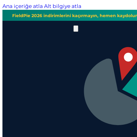
Ana içeriğe atla
Alt bilgiye atla
FieldPie 2026 indirimlerini kaçırmayın, hemen kaydolu