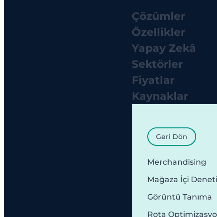
Çözümler
Özellikler
Yapay Zekâ
Sektörler
Fiyatlar
Kaynaklar
Geri Dön
Merchandising
Mağaza İçi Denet
Görüntü Tanıma
Rota Optimizasy