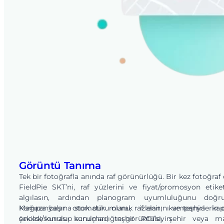
Görüntü Tanıma
Tek bir fotoğrafla anında raf görünürlüğü. Bir kez fotoğraf 
FieldPie SKT’ni, raf yüzlerini ve fiyat/promosyon etiket
algılasın, ardından planogram uyumluluğunu doğrul
Mağaza başına stok durumunu, raf alanını ve teşhirlerin
Kampanyalar otomatik olarak izlenir; kampanya kap
şekilde kurulup kurulmadığını görüntüleyin.
öncesi/sonrası sonuçları, teşhir ROI’si, şehir veya m