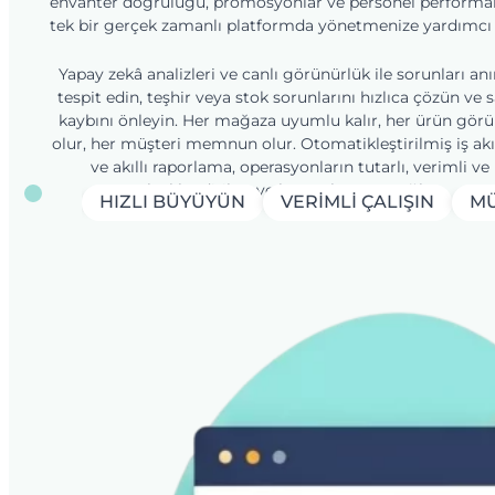
envanter doğruluğu, promosyonlar ve personel performa
tek bir gerçek zamanlı platformda yönetmenize yardımcı 
Yapay zekâ analizleri ve canlı görünürlük ile sorunları an
tespit edin, teşhir veya stok sorunlarını hızlıca çözün ve s
kaybını önleyin. Her mağaza uyumlu kalır, her ürün gör
olur, her müşteri memnun olur. Otomatikleştirilmiş iş akı
ve akıllı raporlama, operasyonların tutarlı, verimli ve
ölçeklendirilmeye hazır olmasını sağlar.
HIZLI BÜYÜYÜN
VERIMLI ÇALIŞIN
MÜ