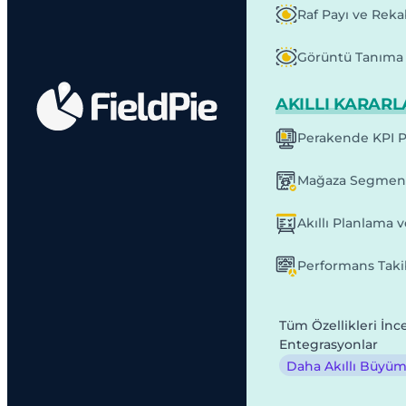
Raf Payı ve Reka
Görüntü Tanıma
AKILLI KARARL
Perakende KPI P
Mağaza Segmen
Akıllı Planlama 
Performans Taki
Tüm Özellikleri İnc
Entegrasyonlar
Daha Akıllı Büyüme