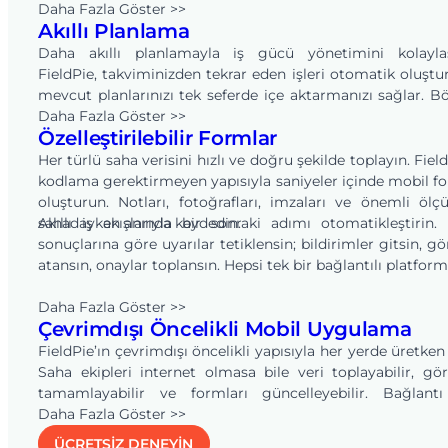
formatta saha verisini hızlıca toplayın.
Daha Fazla Göster >>
Akıllı Planlama
Daha akıllı planlamayla iş gücü yönetimini kolaylaşt
FieldPie, takviminizden tekrar eden işleri otomatik oluştu
mevcut planlarınızı tek seferde içe aktarmanızı sağlar. B
haftalık planı her seferinde manuel hazırlamak zo
Daha Fazla Göster >>
Özelleştirilebilir Formlar
kalmazsınız. Değişiklikleri saniyeler içinde yapın; ekipl
müşterileri anında bilgilendirin. Her görevin doğru k
Her türlü saha verisini hızlı ve doğru şekilde toplayın. Field
gittiğinden emin olun.
kodlama gerektirmeyen yapısıyla saniyeler içinde mobil f
oluşturun. Notları, fotoğrafları, imzaları ve önemli ölç
sahadayken anında kaydedin.
Akıllı iş akışlarıyla bir sonraki adımı otomatikleştirin
sonuçlarına göre uyarılar tetiklensin; bildirimler gitsin, gö
atansın, onaylar toplansın. Hepsi tek bir bağlantılı platform
Daha Fazla Göster >>
Çevrimdışı Öncelikli Mobil Uygulama
FieldPie’ın çevrimdışı öncelikli yapısıyla her yerde üretken 
Saha ekipleri internet olmasa bile veri toplayabilir, gör
tamamlayabilir ve formları güncelleyebilir. Bağlantı
geldiğinde tüm veriler otomatik olarak senkronize olur. B
Daha Fazla Göster >>
işler gecikmeden, doğru ve sorunsuz şekilde planlandığ
ÜCRETSİZ DENEYİN