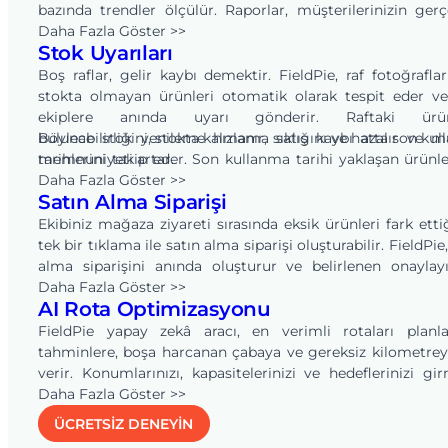
bazında trendler ölçülür. Raporlar, müşterilerinizin ger
görmek istediği metriklerle net ve marka odaklıdır.
Daha Fazla Göster >>
Stok Uyarıları
Boş raflar, gelir kaybı demektir. FieldPie, raf fotoğrafla
stokta olmayan ürünleri otomatik olarak tespit eder ve 
ekiplere anında uyarı gönderir. Raftaki ürün
bulunabilirliğini, stokta kalmama sıklığını ve hatta son ku
Böylece stok yenileme hızlanır, satış kaybı azalır ve m
tarihlerini takip eder. Son kullanma tarihi yaklaşan ürünle
memnuniyeti artar.
ekipleri önceden bilgilendirir.
Daha Fazla Göster >>
Satın Alma Siparişi
Ekibiniz mağaza ziyareti sırasında eksik ürünleri fark etti
tek bir tıklama ile satın alma siparişi oluşturabilir. FieldPie,
alma siparişini anında oluşturur ve belirlenen onaylayı
yönlendirir. Envanter sistemlerinizle entegre olan uçt
Daha Fazla Göster >>
AI Rota Optimizasyonu
akış, sorunsuz bir şekilde çalışır. Raflar daha hızlı yenile
tedarik zinciriniz gecikme olmadan akar.
FieldPie yapay zekâ aracı, en verimli rotaları planla
tahminlere, boşa harcanan çabaya ve gereksiz kilometre
verir. Konumlarınızı, kapasitelerinizi ve hedeflerinizi gi
yeterlidir; araç, ihtiyacınız olan kişi sayısını, ziyaret sürele
Daha Fazla Göster >>
toplam gün sayısını anında hesaplar. Koşullar değiştikç
ÜCRETSİZ DENEYİN
otomatik olarak uyarlanır, böylece rotalar optimize edilir