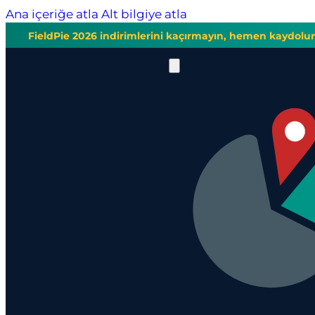
Ana içeriğe atla
Alt bilgiye atla
FieldPie 2026 indirimlerini kaçırmayın, hemen kaydolu