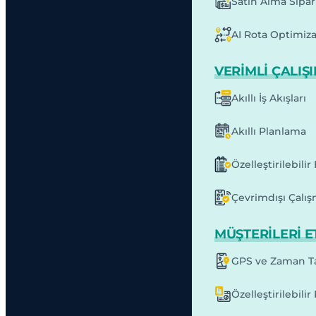
Satın Alma Sipari
AI Rota Optimiz
VERIMLI ÇALIŞ
Akıllı İş Akışları
Akıllı Planlama
Özelleştirilebili
Çevrimdışı Çalı
MÜŞTERILERI E
GPS ve Zaman Ta
Özelleştirilebilir