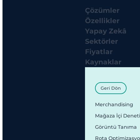
Çözümler
Özellikler
Yapay Zekâ
Sektörler
Fiyatlar
Kaynaklar
Geri Dön
Merchandising
Mağaza İçi Denet
Görüntü Tanıma
Rota Optimizasy