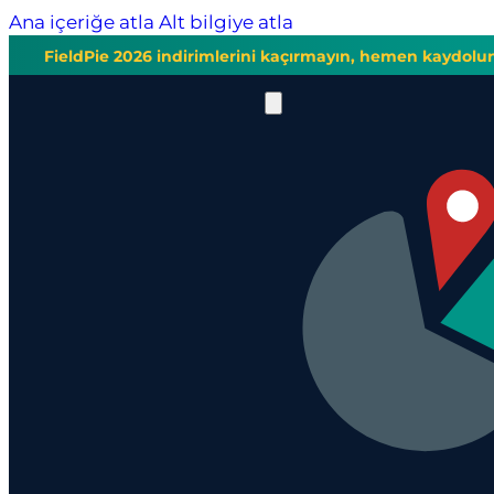
Ana içeriğe atla
Alt bilgiye atla
FieldPie 2026 indirimlerini kaçırmayın, hemen kaydolu