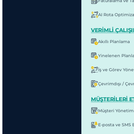
Faturalama ve T
AI Rota Optimiz
VERIMLI ÇALIŞ
Akıllı Planlama
Yinelenen Planl
İş ve Görev Yöne
Çevrimdışı / Çev
MÜŞTERILERI E
Müşteri Yönetim
E-posta ve SMS B