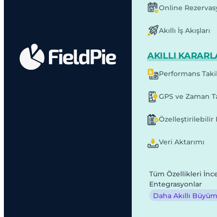
Online Rezervas
Akıllı İş Akışları
AKILLI KARARL
Performans Taki
GPS ve Zaman Ta
Özelleştirilebili
Veri Aktarımı
Tüm Özellikleri İnc
Entegrasyonlar
Daha Akıllı Büyüme