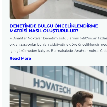
DENETIMDE BULGU ÖNCELIKLENDIRME
MATRISI NASIL OLUŞTURULUR?
✦ Anahtar Noktalar Denetim bulgularının %60'ından fazlas
organizasyonlar bunları ciddiyetine göre önceliklendirmed
için çözülmeden kalıyor. Bu makalede: Anahtar nokta: Cid
Read More