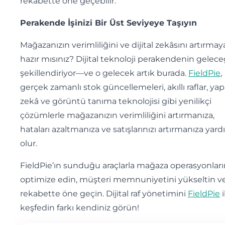
rekabette öne geçebilir.
Perakende İşinizi Bir Üst Seviyeye Taşıyın
Mağazanızın verimliliğini ve dijital zekâsını artırmay
hazır mısınız? Dijital teknoloji perakendenin gelece
şekillendiriyor—ve o gelecek artık burada.
FieldPie
,
gerçek zamanlı stok güncellemeleri, akıllı raflar, ya
zekâ ve görüntü tanıma teknolojisi gibi yenilikçi
çözümlerle mağazanızın verimliliğini artırmanıza,
hataları azaltmanıza ve satışlarınızı artırmanıza yard
olur.
FieldPie’ın sunduğu araçlarla mağaza operasyonların
optimize edin, müşteri memnuniyetini yükseltin v
rekabette öne geçin. Dijital raf yönetimini
FieldPie
i
keşfedin farkı kendiniz görün!