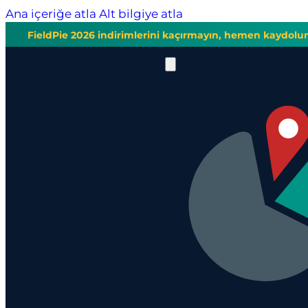
Ana içeriğe atla
Alt bilgiye atla
FieldPie 2026 indirimlerini kaçırmayın, hemen kaydolu