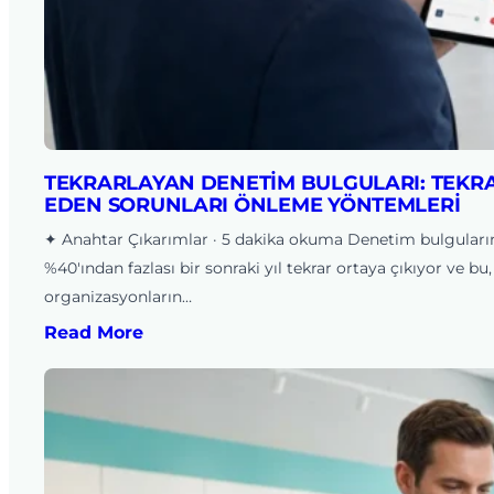
TEKRARLAYAN DENETIM BULGULARI: TEKR
EDEN SORUNLARI ÖNLEME YÖNTEMLERI
✦ Anahtar Çıkarımlar · 5 dakika okuma Denetim bulguları
%40'ından fazlası bir sonraki yıl tekrar ortaya çıkıyor ve bu,
organizasyonların…
Read More