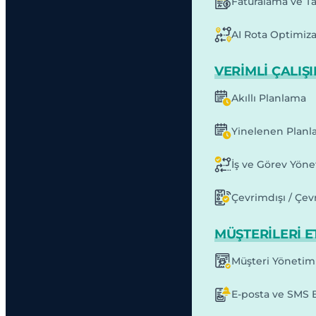
Faturalama ve T
AI Rota Optimiz
VERIMLI ÇALIŞ
Akıllı Planlama
Yinelenen Planl
İş ve Görev Yöne
Çevrimdışı / Çev
MÜŞTERILERI E
Müşteri Yönetim
E-posta ve SMS B