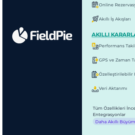
Online Rezervas
Akıllı İş Akışları
AKILLI KARARL
Performans Taki
GPS ve Zaman Ta
Özelleştirilebili
Veri Aktarımı
Tüm Özellikleri İnc
Entegrasyonlar
Daha Akıllı Büyüme