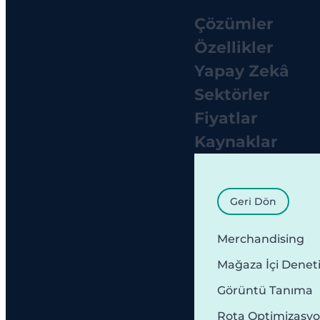
Çözümler
Özellikler
Yapay Zekâ
Sektörler
Fiyatlar
Kaynaklar
Geri Dön
Merchandising
Mağaza İçi Denet
Görüntü Tanıma
Rota Optimizasy