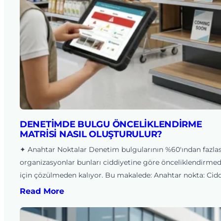
DENETIMDE BULGU ÖNCELIKLENDIRME
MATRISI NASIL OLUŞTURULUR?
✦ Anahtar Noktalar Denetim bulgularının %60'ından fazlas
organizasyonlar bunları ciddiyetine göre önceliklendirmed
için çözülmeden kalıyor. Bu makalede: Anahtar nokta: Cid
Read More