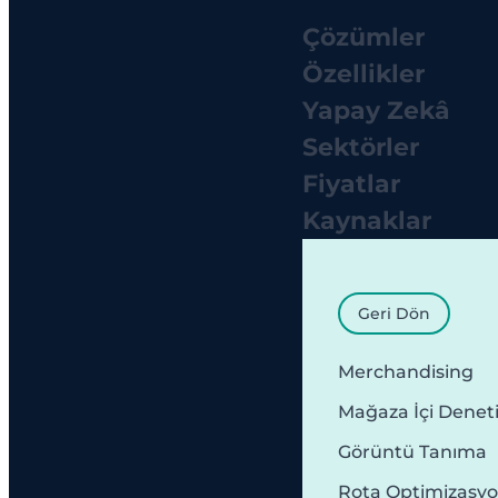
Çözümler
Özellikler
Yapay Zekâ
Sektörler
Fiyatlar
Kaynaklar
Geri Dön
Merchandising
Mağaza İçi Denet
Görüntü Tanıma
Rota Optimizasy