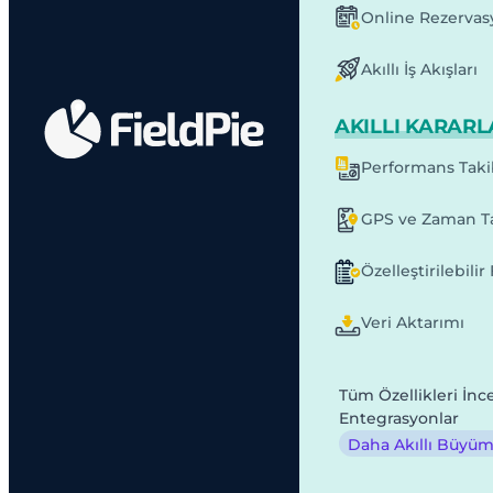
Online Rezervas
Akıllı İş Akışları
AKILLI KARARL
Performans Taki
GPS ve Zaman Ta
Özelleştirilebili
Veri Aktarımı
Tüm Özellikleri İnc
Entegrasyonlar
Daha Akıllı Büyüme