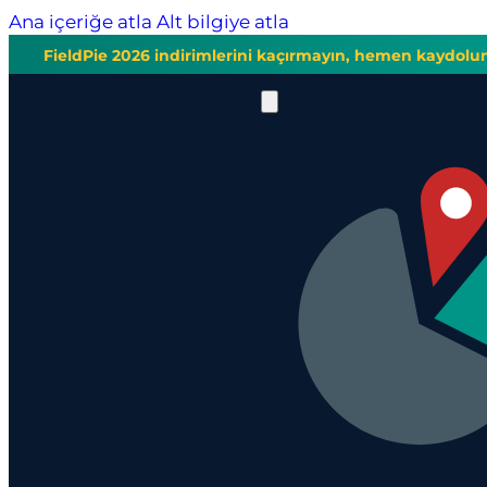
Ana içeriğe atla
Alt bilgiye atla
FieldPie 2026 indirimlerini kaçırmayın, hemen kaydolu