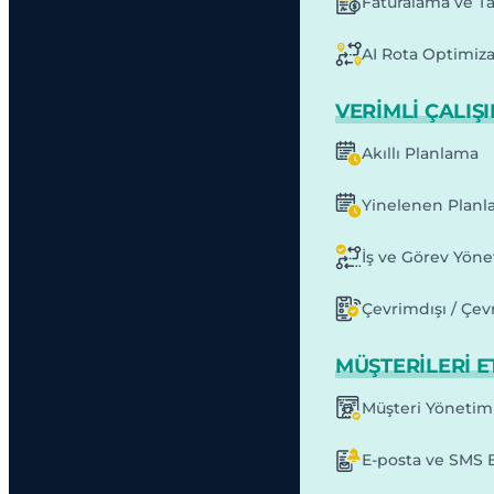
Faturalama ve T
AI Rota Optimiz
VERIMLI ÇALIŞ
Akıllı Planlama
Yinelenen Planl
İş ve Görev Yöne
Çevrimdışı / Çev
MÜŞTERILERI E
Müşteri Yönetim
E-posta ve SMS B