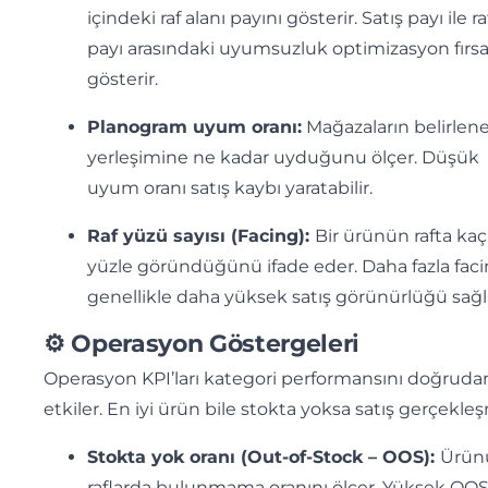
içindeki raf alanı payını gösterir. Satış payı ile ra
payı arasındaki uyumsuzluk optimizasyon fırsa
gösterir.
Planogram uyum oranı:
Mağazaların belirlene
yerleşimine ne kadar uyduğunu ölçer. Düşük
uyum oranı satış kaybı yaratabilir.
Raf yüzü sayısı (Facing):
Bir ürünün rafta kaç
yüzle göründüğünü ifade eder. Daha fazla fac
genellikle daha yüksek satış görünürlüğü sağl
⚙ Operasyon Göstergeleri
Operasyon KPI’ları kategori performansını doğruda
etkiler. En iyi ürün bile stokta yoksa satış gerçekle
Stokta yok oranı (Out-of-Stock – OOS):
Ürün
raflarda bulunmama oranını ölçer. Yüksek OO