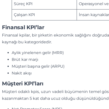
Süreç KPI
Operasyonel ver
Çalışan KPI
İnsan kaynakları
Finansal KPI’lar
Finansal kpilar, bir şirketin ekonomik sağlığını doğrudan
kaynağı bu kategoridedir.
Aylık yinelenen gelir (MRR)
Brüt kar marjı
Müşteri başına gelir (ARPU)
Nakit akışı
Müşteri KPI’ları
Müşteri odaklı kpis, uzun vadeli büyümenin temel göst
kazanmaktan 5 kat daha ucuz olduğu düşünüldüğünde, b