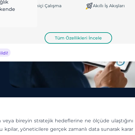
ğlık
evrimdışı / Çevrimiçi Çalışma
Akıllı İş Akışları
akende
Tüm Özellikleri İncele
ldi!
 veya bireyin stratejik hedeflerine ne ölçüde ulaştığını
u kpilar, yöneticilere gerçek zamanlı data sunarak karar