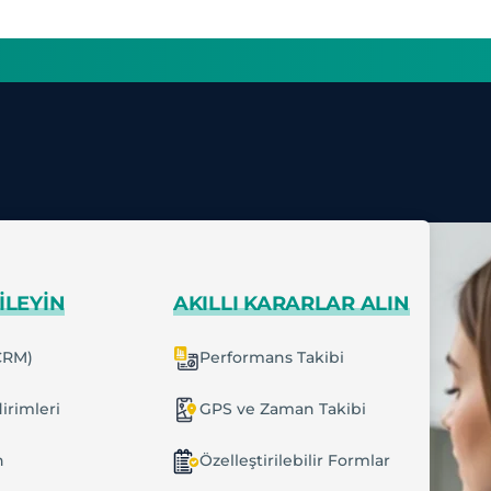
ILEYIN
AKILLI KARARLAR ALIN
CRM)
Performans Takibi
irimleri
GPS ve Zaman Takibi
n
Özelleştirilebilir Formlar