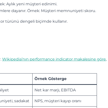
nek: Aylık yeni müşteri edinimi.
mlere dayanır. Örnek: Müşteri memnuniyeti skoru.
tor türünü dengeli biçimde kullanır.
r.
Wikipedia’nın performance indicator makalesine göre
,
Örnek Gösterge
aliyet
Net kar marjı, EBITDA
iyeti, sadakat
NPS, müşteri kayıp oranı