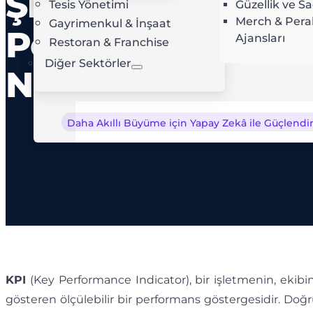
Şirket
Tesis Yönetimi
Güzellik ve Sa
AI Rota Optimizasyonu
Ç
Merch & Per
Gayrimenkul & İnşaat
Performansını
Ajansları
Restoran & Franchise
Diğer Sektörler
Nasıl Ölçer?
Daha Akıllı Büyüme için Yapay Zekâ ile Güçlendiri
KPI
(Key Performance Indicator), bir işletmenin, ekibin
gösteren ölçülebilir bir performans göstergesidir. Doğr