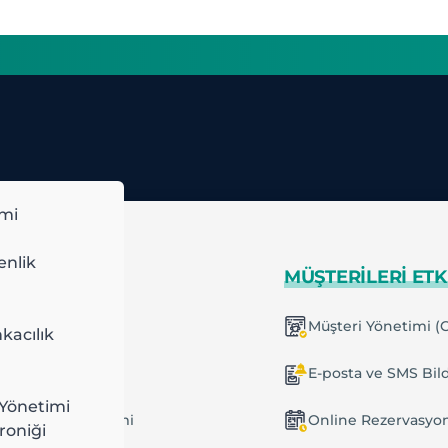
imi
enlik
IMLI ÇALIŞIN
MÜŞTERILERI ETK
kıllı Planlama
Müşteri Yönetimi (
kacılık
inelenen Planlar
E-posta ve SMS Bild
Yönetimi
ş ve Görev Yönetimi
Online Rezervasyo
roniği