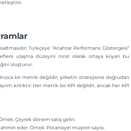
etleştirir.
vramlar
kısaltmasıdır; Türkçeye “Anahtar Performans Göstergesi”
 hedeflere ulaşma düzeyini nicel olarak ortaya koyan bu
ini oluşturur.
lnızca bir metrik değildir; şirketin stratejisine doğrudan
u ayrım kritiktir: Her metrik bir KPI değildir, ancak her KPI
rnek: Çeyrek dönem satış geliri.
ahmin eder. Örnek: Potansiyel müşteri sayısı.