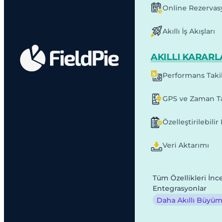
Online Rezervas
Akıllı İş Akışları
AKILLI KARARL
Performans Taki
GPS ve Zaman Ta
Özelleştirilebili
Veri Aktarımı
Tüm Özellikleri İnc
Entegrasyonlar
Daha Akıllı Büyüme