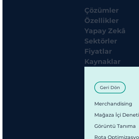
Çözümler
Özellikler
Yapay Zekâ
Sektörler
Fiyatlar
Kaynaklar
Geri Dön
Merchandising
Mağaza İçi Denet
Görüntü Tanıma
Rota Optimizasy