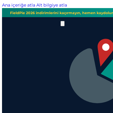
Ana içeriğe atla
Alt bilgiye atla
FieldPie 2026 indirimlerini kaçırmayın, hemen kaydolu