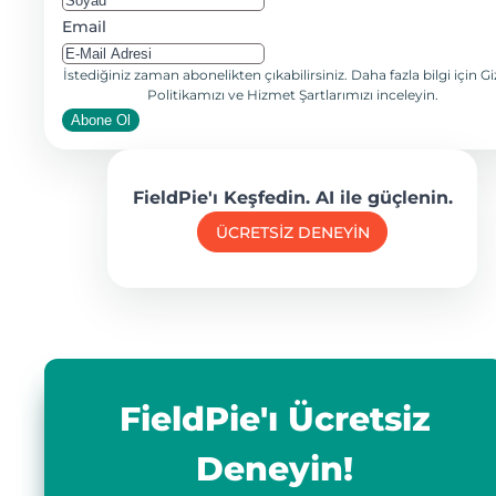
Email
İstediğiniz zaman abonelikten çıkabilirsiniz. Daha fazla bilgi için Giz
Politikamızı ve Hizmet Şartlarımızı inceleyin.
Abone Ol
FieldPie'ı Keşfedin. AI ile güçlenin.
ÜCRETSİZ DENEYİN
FieldPie'ı Ücretsiz
Deneyin!