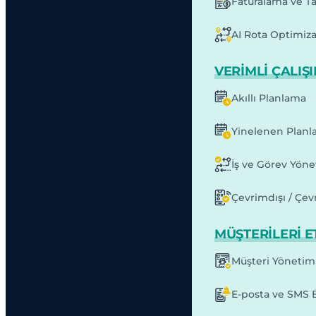
Faturalama ve T
AI Rota Optimiz
VERIMLI ÇALIŞ
Akıllı Planlama
Yinelenen Planl
İş ve Görev Yöne
Çevrimdışı / Çev
MÜŞTERILERI E
Müşteri Yönetim
E-posta ve SMS B