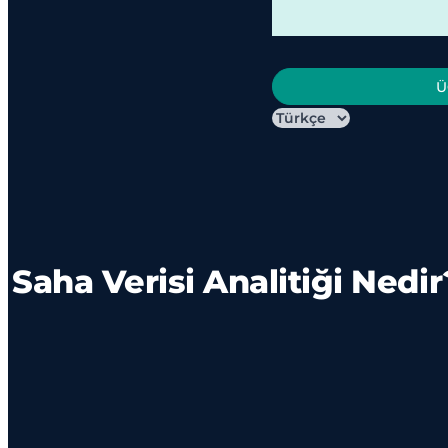
Ü
Saha Verisi Analitiği Nedi