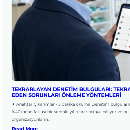
TEKRARLAYAN DENETIM BULGULARI: TEKR
EDEN SORUNLARI ÖNLEME YÖNTEMLERI
✦ Anahtar Çıkarımlar · 5 dakika okuma Denetim bulguları
%40'ından fazlası bir sonraki yıl tekrar ortaya çıkıyor ve bu,
organizasyonların…
Read More