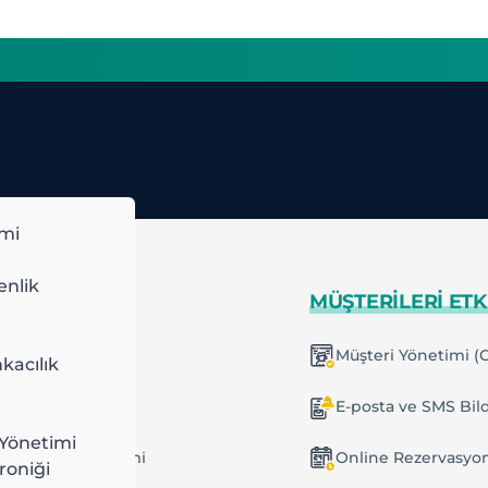
imi
enlik
IMLI ÇALIŞIN
MÜŞTERILERI ETK
kıllı Planlama
Müşteri Yönetimi (
kacılık
inelenen Planlar
E-posta ve SMS Bild
Yönetimi
ş ve Görev Yönetimi
Online Rezervasyo
roniği