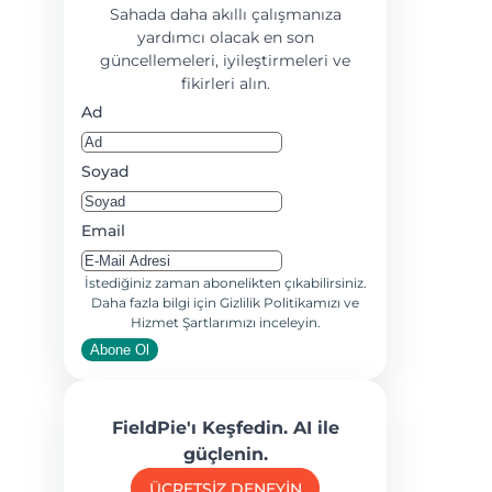
Sahada daha akıllı çalışmanıza
yardımcı olacak en son
güncellemeleri, iyileştirmeleri ve
fikirleri alın.
Ad
Soyad
Email
İstediğiniz zaman abonelikten çıkabilirsiniz.
Daha fazla bilgi için Gizlilik Politikamızı ve
Hizmet Şartlarımızı inceleyin.
Abone Ol
FieldPie'ı Keşfedin. AI ile
güçlenin.
ÜCRETSİZ DENEYİN