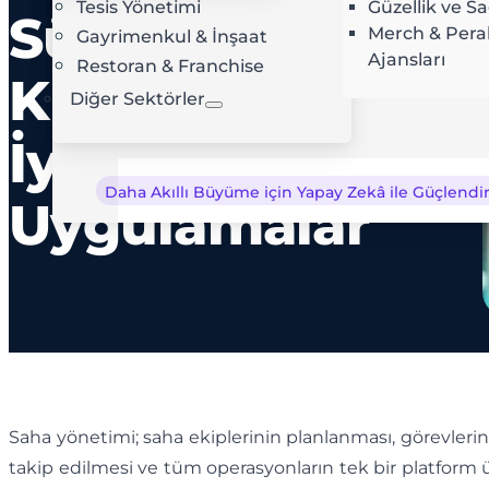
Tesis Yönetimi
Güzellik ve Sa
Süreçler,
AI Rota Optimizasyonu
Ç
Merch & Per
Gayrimenkul & İnşaat
Ajansları
Restoran & Franchise
KPI’lar ve En
Diğer Sektörler
İyi
Daha Akıllı Büyüme için Yapay Zekâ ile Güçlendiri
Uygulamalar
Saha yönetimi; saha ekiplerinin planlanması, görevleri
takip edilmesi ve tüm operasyonların tek bir platform