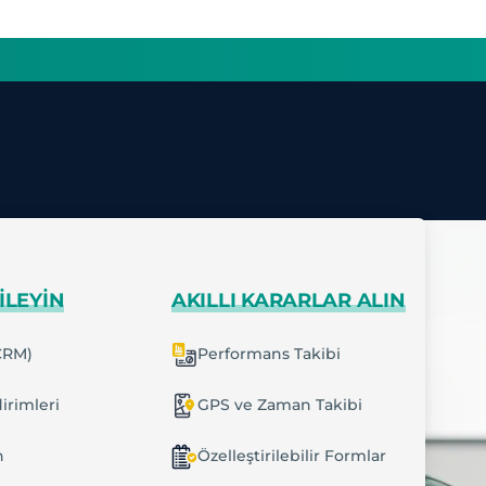
ILEYIN
AKILLI KARARLAR ALIN
CRM)
Performans Takibi
irimleri
GPS ve Zaman Takibi
n
Özelleştirilebilir Formlar