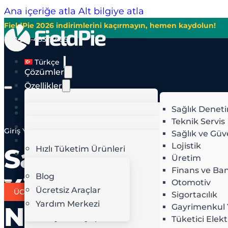
Ana içeriğe atla
Alt bilgiye atla
FieldPie 2026 indirimlerini kaçırmayın, hemen kaydolun!
+90-212-483-72-55
Türkçe
Çözümler
Özellikler
Yapay Zekâ
Türkçe
Merchandising
Sağlık Denet
Sektörler
Mağaza İçi Denetim
Teknik Servis
Fiyatlar
NISAN
Giriş Yap
Sağlık ve Güv
Görüntü Tanıma
Görüntü Tanıma
30,
HIZLI BÜYÜYÜN
VER
Kaynaklar
Lojistik
Saha
Rota Optimizasyonu
Rota Optimizasyonu
Hızlı Tüketim Ürünleri
2026
Üretim
Saha Denetimi
Zamanlama ve Planlama
Perakende
Potansiyel Müşteri (Lead)
A
Finans ve Ban
Saha Satış
Bayi Ağı Yönetimi
Yiyecek ve İçecek
Blog
Yönetimi
Otomotiv
Saha Servis
Konaklamacılık
Ücretsiz Araçlar
Akıllı Teklif Verme
Y
ÜCRETSİZ DENEYİN
Sigortacılık
Saha Ekibi Yönetimi
Telekom
Yardım Merkezi
Nedir?
Gayrimenkul 
Faturalama ve Takip
İ
Enerji ve Altyapı
Tüketici Elekt