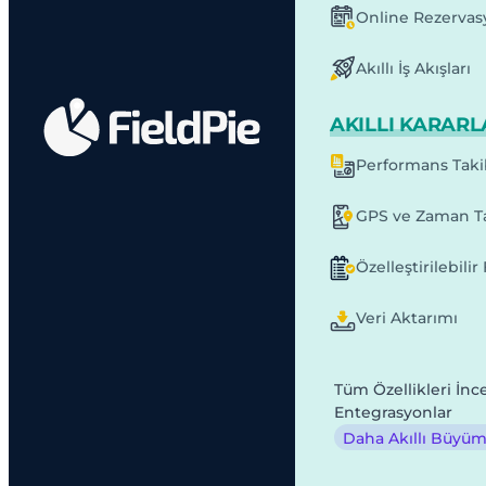
Online Rezervas
Akıllı İş Akışları
AKILLI KARARL
Performans Taki
GPS ve Zaman Ta
Özelleştirilebili
Veri Aktarımı
Tüm Özellikleri İnc
Entegrasyonlar
Daha Akıllı Büyüme