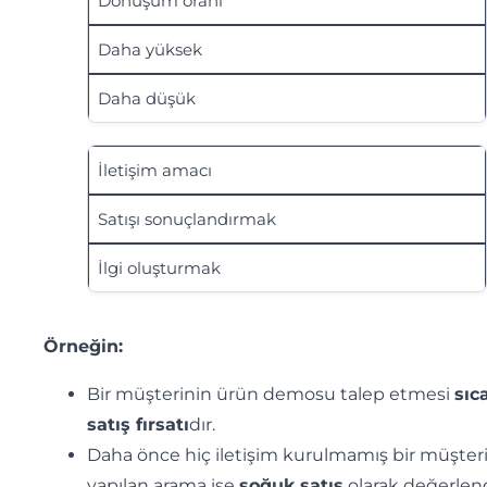
Dönüşüm oranı
Daha yüksek
Daha düşük
İletişim amacı
Satışı sonuçlandırmak
İlgi oluşturmak
Örneğin:
Bir müşterinin ürün demosu talep etmesi
sıc
satış fırsatı
dır.
Daha önce hiç iletişim kurulmamış bir müşter
yapılan arama ise
soğuk satış
olarak değerlendi