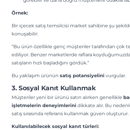
görebilir ve daha doğru müşterilere odaklanabi
Örnek:
Bir içecek satış temsilcisi market sahibine şu şekil
konuşabilir:
“Bu ürün özellikle genç müşteriler tarafından çok t
ediliyor. Benzer marketlerde raflara koyduğumuzd
satışların hızlı başladığını gördük.”
Bu yaklaşım ürünün
satış potansiyelini
vurgular.
3. Sosyal Kanıt Kullanmak
Müşteriler yeni bir ürünü satın alırken genellikle
ba
işletmelerin deneyimlerini
dikkate alır. Bu nedenl
satış sırasında referans kullanmak güven oluşturur.
Kullanılabilecek sosyal kanıt türleri: