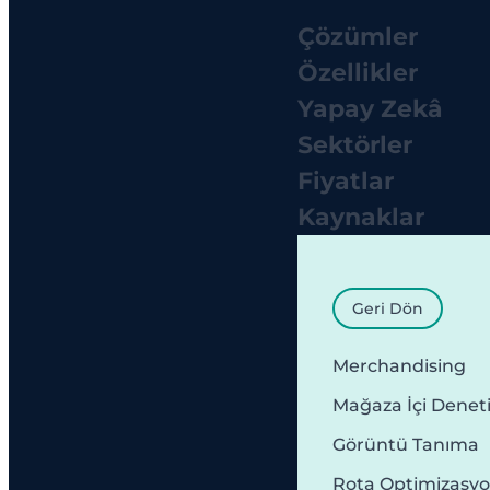
Çözümler
Özellikler
Yapay Zekâ
Sektörler
Fiyatlar
Kaynaklar
Geri Dön
Merchandising
Mağaza İçi Denet
Görüntü Tanıma
Rota Optimizasy