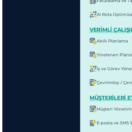
Faturalama ve T
AI Rota Optimiz
VERIMLI ÇALIŞ
Akıllı Planlama
Yinelenen Planl
İş ve Görev Yöne
Çevrimdışı / Çev
MÜŞTERILERI E
Müşteri Yönetim
E-posta ve SMS B