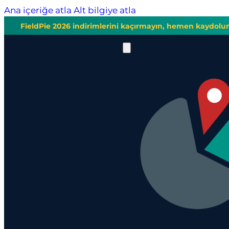
Ana içeriğe atla
Alt bilgiye atla
FieldPie 2026 indirimlerini kaçırmayın, hemen kaydolu