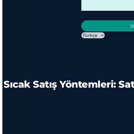
Ü
Sıcak Satış Yöntemleri: Satı