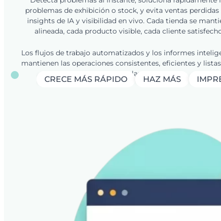
Detecta problemas al instante, soluciona rápidamente 
problemas de exhibición o stock, y evita ventas perdidas
insights de IA y visibilidad en vivo. Cada tienda se mant
alineada, cada producto visible, cada cliente satisfecho
Los flujos de trabajo automatizados y los informes intelig
mantienen las operaciones consistentes, eficientes y listas
escalar.
CRECE MÁS RÁPIDO
HAZ MÁS
IMPRE