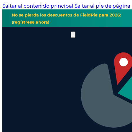
Saltar al contenido principal
Saltar al pie de página
No se pierda los descuentos de FieldPie para 2026:
¡regístrese ahora!