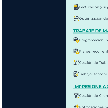
Facturación y s
Optimización de 
TRABAJE DE M
Programación in
Planes recurren
Gestión de Traba
Trabajo Descone
IMPRESIONE A 
Gestión de Clie
Notificaciones p