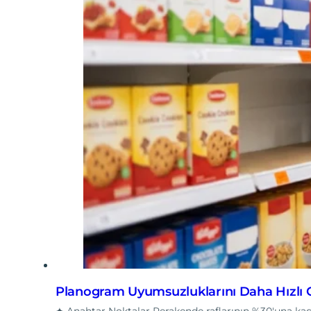
Planogram Uyumsuzluklarını Daha Hızlı 
✦ Anahtar Noktalar Perakende raflarının %30'una k