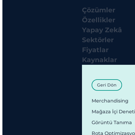
Çözümler
Özellikler
Yapay Zekâ
Sektörler
Fiyatlar
Kaynaklar
Geri Dön
Merchandising
Mağaza İçi Denet
Görüntü Tanıma
Rota Optimizasy