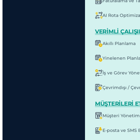
Faturalama ve T
AI Rota Optimiz
VERIMLI ÇALIŞ
Akıllı Planlama
Yinelenen Planl
İş ve Görev Yöne
Çevrimdışı / Çev
MÜŞTERILERI E
Müşteri Yönetim
E-posta ve SMS B