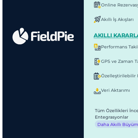
Online Rezervas
Akıllı İş Akışları
AKILLI KARARL
Performans Taki
GPS ve Zaman Ta
Özelleştirilebili
Veri Aktarımı
Tüm Özellikleri İnc
Entegrasyonlar
Daha Akıllı Büyüme