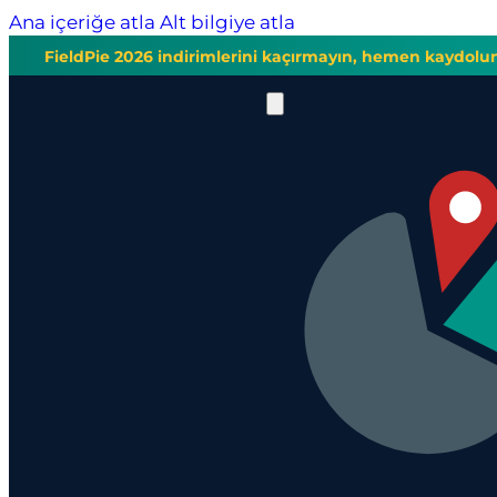
Ana içeriğe atla
Alt bilgiye atla
FieldPie 2026 indirimlerini kaçırmayın, hemen kaydolu