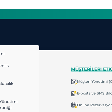
imi
Blog
enlik
IMLI ÇALIŞIN
MÜŞTERILERI ETK
kıllı Planlama
Müşteri Yönetimi (
ektörel bilgiler, güncel trendler ve kapsamlı
kacılık
rehberler.
inelenen Planlar
E-posta ve SMS Bild
CRETSİZ DENEYİN
Yönetimi
ş ve Görev Yönetimi
Online Rezervasyo
roniği