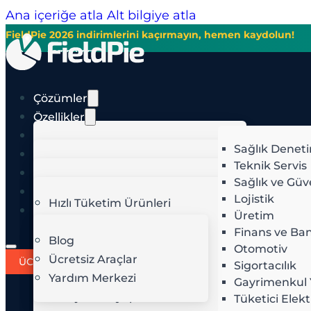
Ana içeriğe atla
Alt bilgiye atla
FieldPie 2026 indirimlerini kaçırmayın, hemen kaydolun!
+90-212-483-72-55
Türkçe
Çözümler
Özellikler
Yapay Zekâ
Merchandising
Sağlık Denet
Sektörler
Mağaza İçi Denetim
Teknik Servis
Türkçe
Fiyatlar
English
Sağlık ve Güv
Görüntü Tanıma
Görüntü Tanıma
English
HIZLI BÜYÜYÜN
VER
Kaynaklar
Lojistik
Rota Optimizasyonu
Rota Optimizasyonu
Hızlı Tüketim Ürünleri
Üretim
Saha Denetimi
Zamanlama ve Planlama
Perakende
Giriş Yap
Potansiyel Müşteri (Lead)
A
Saha operasyonlarına yön veren s
Finans ve Ban
Saha Satış
Bayi Ağı Yönetimi
Yiyecek ve İçecek
Blog
Otomotiv
Saha Servis
Konaklamacılık
Ücretsiz Araçlar
Akıllı Teklif Verme
Y
ÜCRETSİZ DENEYİN
Sigortacılık
Ü
Saha Ekibi Yönetimi
Telekom
Yardım Merkezi
Gayrimenkul 
Faturalama ve Takip
İ
Enerji ve Altyapı
Tüketici Elekt