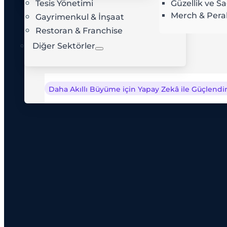
Tesis Yönetimi
Güzellik ve Sa
AI Rota Optimizasyonu
Ç
Merch & Pera
Gayrimenkul & İnşaat
Restoran & Franchise
Diğer Sektörler
Daha Akıllı Büyüme için Yapay Zekâ ile Güçlendiri