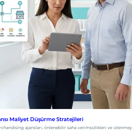
nsı Maliyet Düşürme Stratejileri
handising ajansları, önlenebilir saha verimsizlikleri ve izlenmey