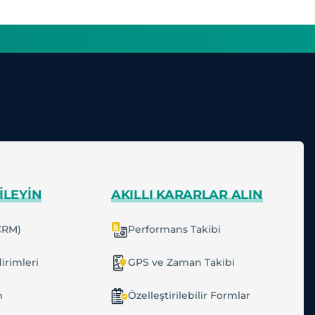
ILEYIN
AKILLI KARARLAR ALIN
CRM)
Performans Takibi
irimleri
GPS ve Zaman Takibi
n
Özelleştirilebilir Formlar