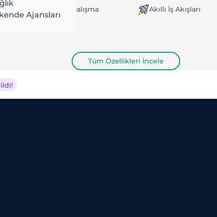
ğlık
evrimdışı / Çevrimiçi Çalışma
Akıllı İş Akışları
kende Ajansları
Tüm Özellikleri İncele
ldi!