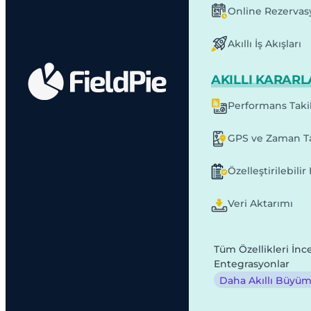
Online Rezervas
Akıllı İş Akışları
AKILLI KARARL
Performans Taki
GPS ve Zaman Ta
Özelleştirilebili
Veri Aktarımı
Tüm Özellikleri İnc
Entegrasyonlar
Daha Akıllı Büyüme