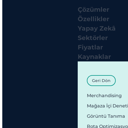
Çözümler
Özellikler
Yapay Zekâ
Sektörler
Fiyatlar
Kaynaklar
Geri Dön
Merchandising
Mağaza İçi Denet
Görüntü Tanıma
Rota Optimizasy