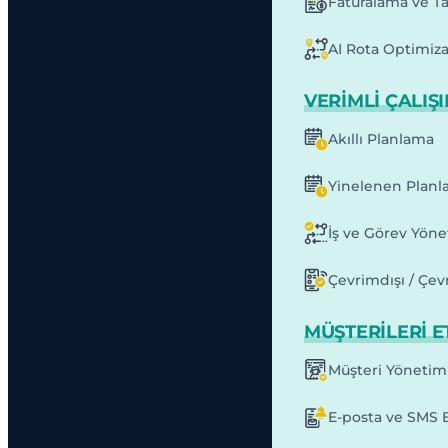
Faturalama ve T
AI Rota Optimiz
VERIMLI ÇALIŞ
Akıllı Planlama
Yinelenen Planl
İş ve Görev Yöne
Çevrimdışı / Çev
MÜŞTERILERI E
Müşteri Yönetim
E-posta ve SMS B