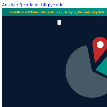
Ana içeriğe atla
Alt bilgiye atla
FieldPie 2026 indirimlerini kaçırmayın, hemen kaydolu