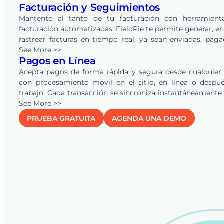
Facturación y Seguimientos
línea con un solo clic. FieldPie también automatiz
seguimientos, ayudando a negocios de todas las indust
Mantente al tanto de tu facturación con herramient
convertir más oportunidades en ingresos.
facturación automatizadas. FieldPie te permite generar, en
rastrear facturas en tiempo real, ya sean enviadas, pag
vencidas. Los recordatorios automáticos mantienen a tu 
See More >>
Pagos en Línea
y clientes alineados, asegurando pagos más rápi
reduciendo la carga de trabajo administrativa.
Acepta pagos de forma rápida y segura desde cualquier
con procesamiento móvil en el sitio, en línea o despu
trabajo. Cada transacción se sincroniza instantáneamente
sistema para una visibilidad financiera clara, y la conexi
See More >>
QuickBooks
Online automatiza cotizaciones, facturas y 
PRUEBA GRATUITA
AGENDA UNA DEMO
eliminando la doble entrada y manteniendo tus regi
precisos en tiempo real.