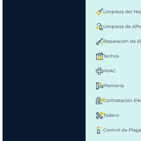
Limpieza del Ho
Limpieza de Alf
Reparación de E
Techos
HVAC
Plomería
Contratación Elé
Todero
Control de Plag