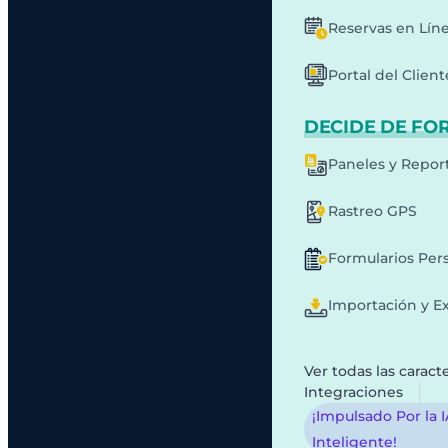
Reservas en Lín
Portal del Client
DECIDE DE FO
Paneles y Repor
Rastreo GPS
Formularios Per
Importación y E
Ver todas las caracte
Integraciones
¡Impulsado Por la 
Inteligente!