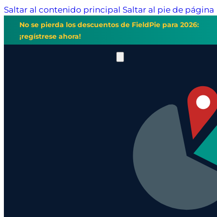
Saltar al contenido principal
Saltar al pie de página
No se pierda los descuentos de FieldPie para 2026:
¡regístrese ahora!