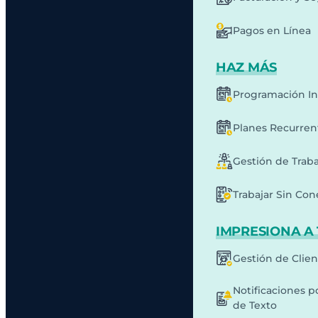
Pagos en Línea
HAZ MÁS
Programación In
Planes Recurren
Gestión de Traba
Trabajar Sin Co
IMPRESIONA A 
Gestión de Clie
Notificaciones p
de Texto