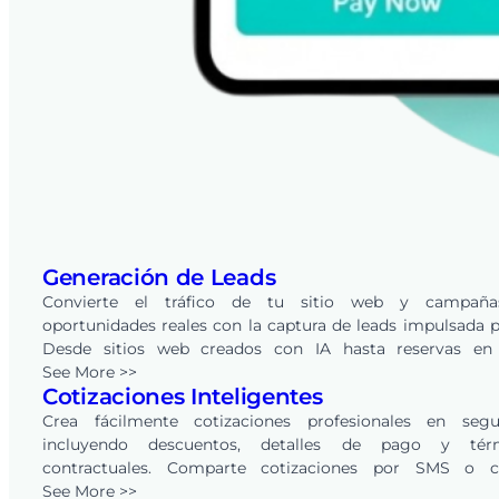
Generación de Leads
Convierte el tráfico de tu sitio web y campañ
oportunidades reales con la captura de leads impulsada p
Desde sitios web creados con IA hasta reservas en 
integradas, cada solicitud se convierte en un lead en tu 
See More >>
Cotizaciones Inteligentes
de FieldPie, listo para rastrear, calificar y convertir a trav
CRM integrado.
Crea fácilmente cotizaciones profesionales en segu
incluyendo descuentos, detalles de pago y tér
contractuales. Comparte cotizaciones por SMS o c
electrónico, y permite a tus clientes revisarlas y aprobar
See More >>