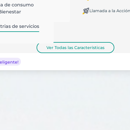
ca de consumo
Llamada a la Acció
rabajo Desconectado /
Bienestar
onectado
trias de servicios
Ver Todas las Características
eligente!