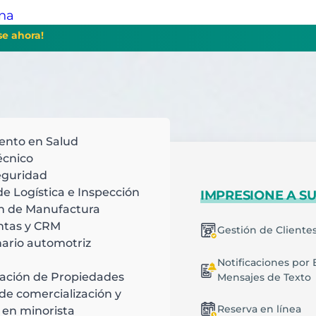
ina
se ahora!
ento en Salud
écnico
Campo
eguridad
de Logística e Inspección
BAJE DE MANERA
IMPRESIONE A SU
CIENTE
n de Manufactura
ntas y CRM
 gestión de tareas
Gestión de Cliente
ario automotriz
rogramación inteligente
gente e información
léctricas
Notificaciones por 
ación de Propiedades
Mensajes de Texto
lanes recurrentes
de comercialización y
gas
Reserva en línea
 en minorista
estión de Trabajos y Tareas
lfombras