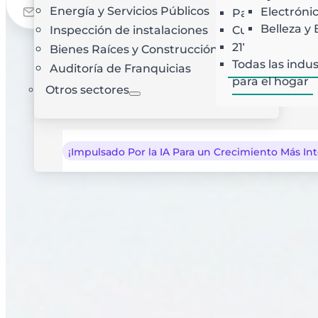
Prueba Gratuita
Energía y Servicios Públicos
Electróni
Paisajismo
Optimización de rutas con IA
T
Belleza y 
Inspección de instalaciones
Cubiertas
C
21725
Bienes Raíces y Construcción
Todas las indus
Auditoría de Franquicias
para el hogar
Otros sectores
¡Impulsado Por la IA Para un Crecimiento Más Int