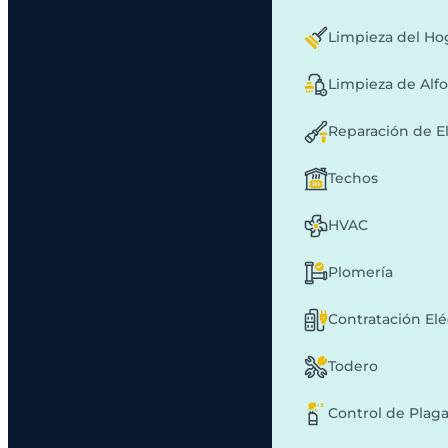
Limpieza del Ho
Limpieza de Alf
Reparación de E
Techos
HVAC
Plomería
Contratación Elé
Todero
Control de Plag