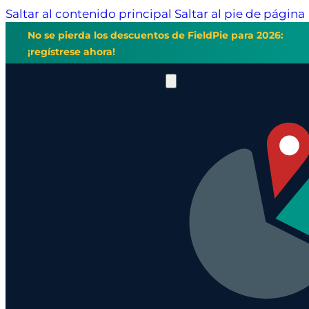
Saltar al contenido principal
Saltar al pie de página
No se pierda los descuentos de FieldPie para 2026:
¡regístrese ahora!