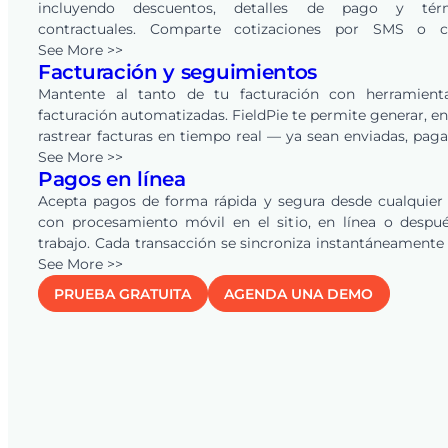
incluyendo descuentos, detalles de pago y tér
contractuales. Comparte cotizaciones por SMS o c
electrónico, y permite a los clientes revisarlas y aprobar
See More >>
Facturación y seguimientos
línea con un solo clic. FieldPie también automatiz
seguimientos, ayudando a negocios de todas las indust
Mantente al tanto de tu facturación con herramient
convertir más oportunidades en ingresos.
facturación automatizadas. FieldPie te permite generar, en
rastrear facturas en tiempo real — ya sean enviadas, pag
vencidas. Los recordatorios automáticos mantienen a tu 
See More >>
Pagos en línea
y clientes alineados, asegurando pagos más rápi
reduciendo la carga de trabajo administrativa.
Acepta pagos de forma rápida y segura desde cualquier
con procesamiento móvil en el sitio, en línea o despu
trabajo. Cada transacción se sincroniza instantáneamente
sistema para una visibilidad financiera clara, y la conexi
See More >>
QuickBooks
Online automatiza cotizaciones, facturas y
PRUEBA GRATUITA
AGENDA UNA DEMO
— eliminando la doble entrada y manteniendo tus regi
precisos en tiempo real.