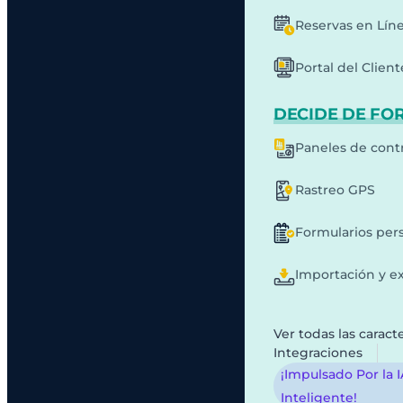
Reservas en Lín
Portal del Client
DECIDE DE FO
Paneles de cont
Rastreo GPS
Formularios per
Importación y e
Ver todas las caracte
Integraciones
¡Impulsado Por la 
Inteligente!