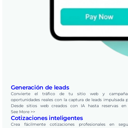
Generación de leads
Convierte el tráfico de tu sitio web y campañ
oportunidades reales con la captura de leads impulsada p
Desde sitios web creados con IA hasta reservas en 
integradas, cada solicitud se convierte en un lead en tu 
See More >>
Cotizaciones inteligentes
de FieldPie — listo para rastrear, calificar y convertir a trav
CRM integrado.
Crea fácilmente cotizaciones profesionales en segu