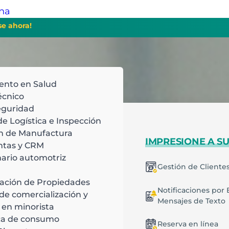
ina
se ahora!
ento en Salud
écnico
eguridad
de Logística e Inspección
n de Manufactura
BAJE DE MANERA
IMPRESIONE A SU
ntas y CRM
CIENTE
ario automotriz
liendo las normas y
Gestión de Cliente
rogramación inteligente
s, rastrea problemas
ación de Propiedades
Notificaciones por 
tente en todas las
de comercialización y
Mensajes de Texto
lanes recurrentes
 en minorista
ca de consumo
Reserva en línea
estión de Trabajos y Tareas