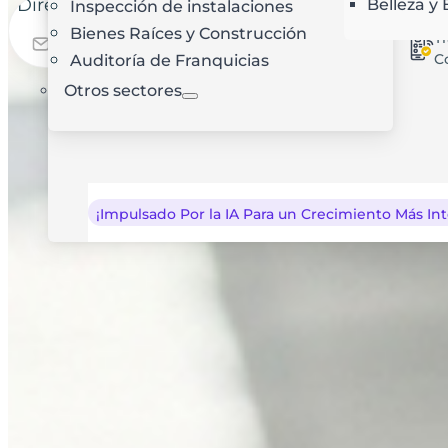
Dirección de correo electrónico
Belleza y 
Inspección de instalaciones
Optimización de rutas con IA
Prueba Gratuita
Bienes Raíces y Construcción
T
C
Auditoría de Franquicias
Otros sectores
¡Impulsado Por la IA Para un Crecimiento Más Int