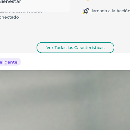
Bienestar
Llamada a la Acció
rabajo Desconectado /
onectado
Ver Todas las Características
eligente!