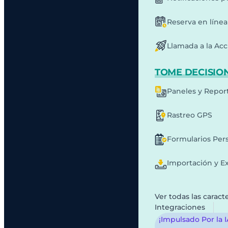
Reserva en línea
Llamada a la Acc
TOME DECISION
Paneles y Repor
Rastreo GPS
Formularios Per
Importación y E
Ver todas las caracte
Integraciones
¡Impulsado Por la 