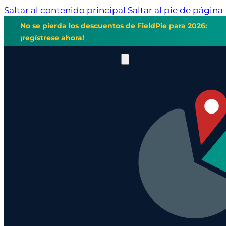
Saltar al contenido principal
Saltar al pie de página
No se pierda los descuentos de FieldPie para 2026:
¡regístrese ahora!