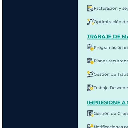
Facturación y s
Optimización de 
TRABAJE DE M
Programación in
Planes recurren
Gestión de Traba
Trabajo Descone
IMPRESIONE A 
Gestión de Clie
Notificaciones p