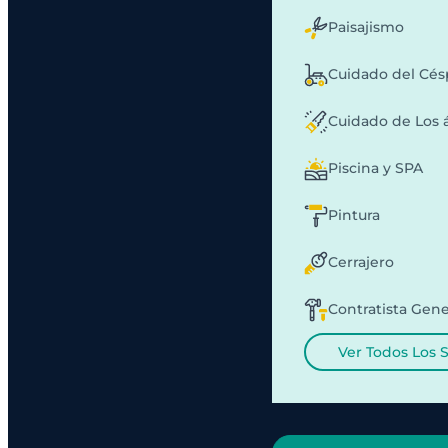
Paisajismo
Cuidado del Cé
Cuidado de Los 
Piscina y SPA
Pintura
Cerrajero
Contratista Gene
Ver Todos Los 