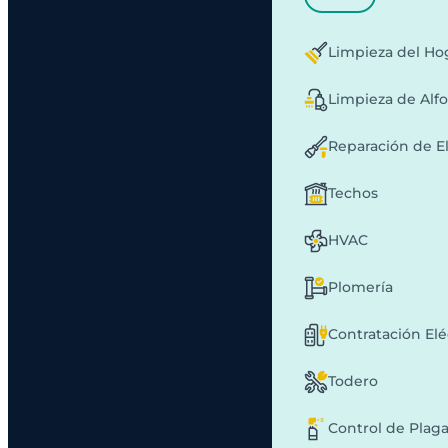
Limpieza del Ho
Limpieza de Alf
Reparación de E
Techos
HVAC
Plomería
Contratación Elé
Todero
Control de Plag