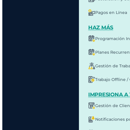
Pagos en Línea
HAZ MÁS
Programación In
Planes Recurren
Gestión de Traba
Trabajo Offline /
IMPRESIONA A 
Gestión de Clie
Notificaciones p