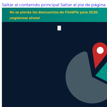
Saltar al contenido principal
Saltar al pie de página
No se pierda los descuentos de FieldPie para 2026:
¡regístrese ahora!