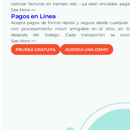
rastrear facturas en tiempo real —ya sean enviadas, pag
vencidas. Los recordatorios automáticos mantienen a tu 
See More >>
Pagos en Línea
y clientes alineados, asegurando pagos más rápi
reduciendo la carga de trabajo administrativa.
Acepta pagos de forma rápida y segura desde cualquier
con procesamiento móvil amigable en el sitio, en lí
después del trabajo. Cada transacción se sincr
instantáneamente en tu sistema para una clara visibi
See More >>
financiera, y la conexión con
QuickBooks
Online autom
PRUEBA GRATUITA
AGENDA UNA DEMO
cotizaciones, facturas y pagos —eliminando la doble ent
manteniendo tus registros precisos en tiempo real.