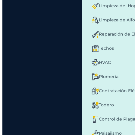
Limpieza del Ho
Limpieza de Alf
Reparación de E
Techos
HVAC
Plomería
Contratación Elé
Todero
Control de Plag
Paisajismo