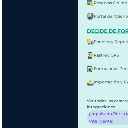
Reservas Online
Portal del Client
DECIDE DE FO
Paneles y Repor
Rastreo GPS
Formularios Per
Importación y E
Ver todas las caracte
Integraciones
¡Impulsado Por la 
Inteligente!