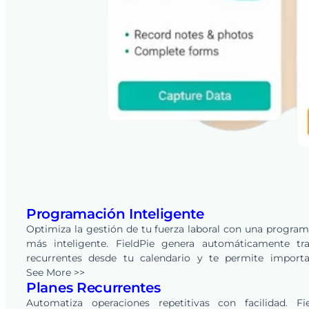
Programación Inteligente
Optimiza la gestión de tu fuerza laboral con una progra
más inteligente. FieldPie genera automáticamente tra
recurrentes desde tu calendario y te permite importa
horarios existentes de una sola vez —eliminando la planifi
See More >>
Planes Recurrentes
semanal manual. Realiza cambios en segundos, not
instantáneamente a equipos y clientes, y asegúrate de 
Automatiza operaciones repetitivas con facilidad. Fie