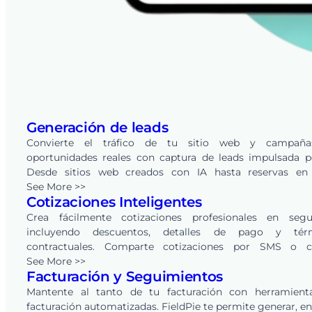
Generación de leads
Convierte el tráfico de tu sitio web y campañ
oportunidades reales con captura de leads impulsada p
Desde sitios web creados con IA hasta reservas en 
integradas, cada solicitud se convierte en un lead en tu 
See More >>
Cotizaciones Inteligentes
de FieldPie — listo para rastrear, calificar y convertir a trav
CRM integrado.
Crea fácilmente cotizaciones profesionales en segu
incluyendo descuentos, detalles de pago y tér
contractuales. Comparte cotizaciones por SMS o c
electrónico, y permite que los clientes las revisen y aprue
See More >>
Facturación y Seguimientos
línea con un solo clic. FieldPie también automatiz
seguimientos, ayudando a empresas de todas las indust
Mantente al tanto de tu facturación con herramient
convertir más oportunidades en ingresos.
facturación automatizadas. FieldPie te permite generar, en