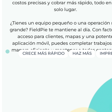
costos precisas y cobrar más rápido, todo en
solo lugar.
¿Tienes un equipo pequeño o una operación
grande? FieldPie te mantiene al día. Con fact
acceso para clientes, mapas y una potent
aplicación móvil, puedes completar trabajos
manera eficiente y mantener a todos conten
CRECE MÁS RÁPIDO
HAZ MÁS
IMPRE