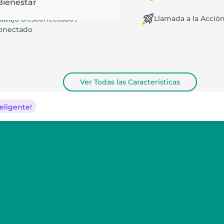
Bienestar
Llamada a la Acció
rabajo Desconectado /
onectado
Ver Todas las Características
eligente!