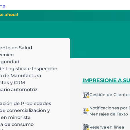
ina
se ahora!
ento en Salud
écnico
eguridad
de Logística e Inspección
n de Manufactura
.
BAJE DE MANERA
IMPRESIONE A SU
ntas y CRM
CIENTE
ario automotriz
are inteligente que
Gestión de Cliente
rogramación inteligente
leva las experiencias
ación de Propiedades
Notificaciones por 
de comercialización y
Mensajes de Texto
lanes recurrentes
 en minorista
ca de consumo
Reserva en línea
estión de Trabajos y Tareas