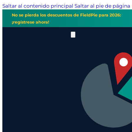
Saltar al contenido principal
Saltar al pie de página
No se pierda los descuentos de FieldPie para 2026:
¡regístrese ahora!