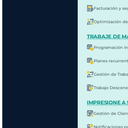
Facturación y s
Optimización de 
TRABAJE DE M
Programación in
Planes recurren
Gestión de Traba
Trabajo Descone
IMPRESIONE A 
Gestión de Clie
Notificaciones p