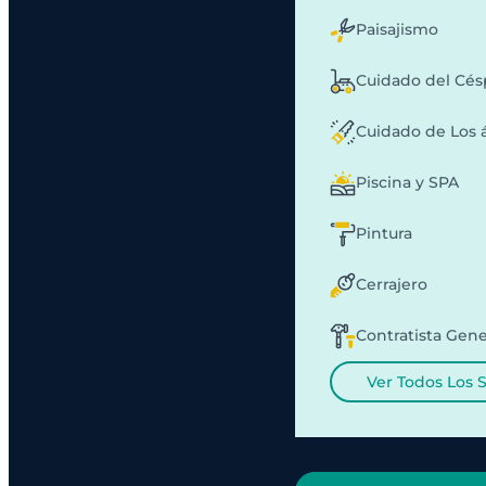
Paisajismo
Cuidado del Cé
Cuidado de Los 
Piscina y SPA
Pintura
Cerrajero
Contratista Gene
Ver Todos Los 