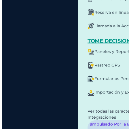
Reserva en línea
Llamada a la Acc
TOME DECISION
Paneles y Repor
Rastreo GPS
Formularios Per
Importación y E
Ver todas las caracte
Integraciones
¡Impulsado Por la 