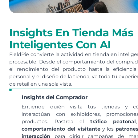
Insights En Tienda Más
Inteligentes Con AI
FieldPie convierte la actividad en tienda en intelige
procesable. Desde el comportamiento del comprad
el rendimiento del producto hasta la eficiencia
personal y el diseño de la tienda, ve toda tu experie
de retail en una sola vista.
Insights del Comprador
Entiende quién visita tus tiendas y c
interactúan con exhibidores, promocion
productos. Rastrea el
tráfico peatonal
comportamiento del visitante
y los
patrone
interacción
para dirigir campañas de man