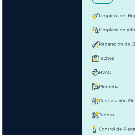
Limpieza del Ho
Limpieza de Alf
Reparación de E
Techos
HVAC
Plomería
Contratación Elé
Todero
Control de Plag