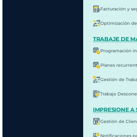
Facturación y s
Optimización de 
TRABAJE DE M
Programación in
Planes recurren
Gestión de Traba
Trabajo Descone
IMPRESIONE A 
Gestión de Clie
Notificaciones p