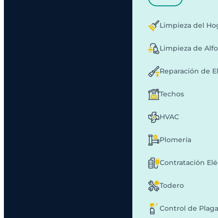
Limpieza del Ho
Limpieza de Alf
Reparación de E
Techos
HVAC
Plomería
Contratación Elé
Todero
Control de Plag