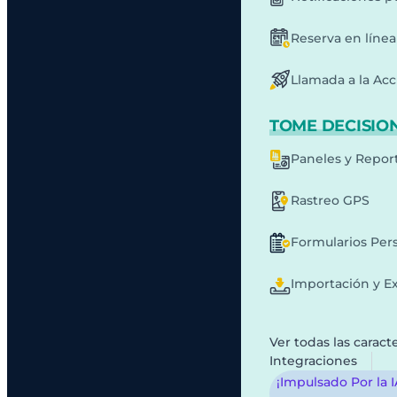
Reserva en línea
Llamada a la Acc
TOME DECISION
Paneles y Repor
Rastreo GPS
Formularios Per
Importación y E
Ver todas las caracte
Integraciones
¡Impulsado Por la 