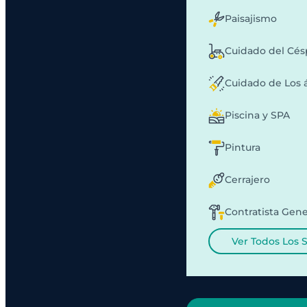
Paisajismo
Cuidado del Cé
Cuidado de Los 
Piscina y SPA
Pintura
Cerrajero
Contratista Gene
Ver Todos Los 