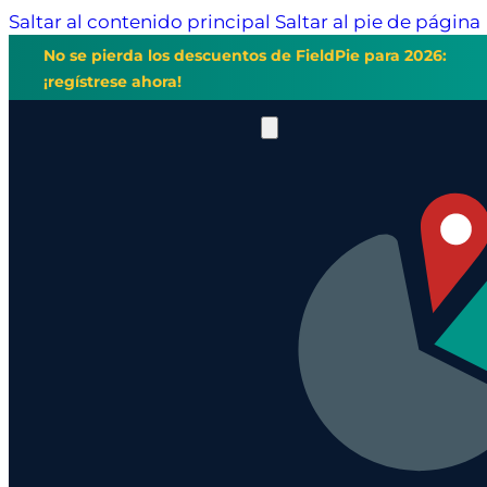
Saltar al contenido principal
Saltar al pie de página
No se pierda los descuentos de FieldPie para 2026:
¡regístrese ahora!