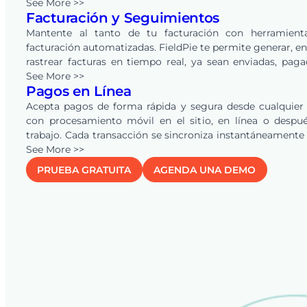
electrónico, y permite a los clientes revisarlas y aprobar
See More >>
Facturación y Seguimientos
línea con un solo clic. FieldPie también automatiz
seguimientos, ayudando a las empresas de todas las indu
Mantente al tanto de tu facturación con herramient
a convertir más oportunidades en ingresos.
facturación automatizadas. FieldPie te permite generar, en
rastrear facturas en tiempo real, ya sean enviadas, pag
vencidas. Los recordatorios automáticos mantienen a tu 
See More >>
Pagos en Línea
y clientes alineados, asegurando pagos más rápi
reduciendo la carga de trabajo administrativa.
Acepta pagos de forma rápida y segura desde cualquier
con procesamiento móvil en el sitio, en línea o despu
trabajo. Cada transacción se sincroniza instantáneamente
sistema para una visibilidad financiera clara, y la conexi
See More >>
QuickBooks
Online automatiza cotizaciones, facturas y 
PRUEBA GRATUITA
AGENDA UNA DEMO
eliminando la doble entrada y manteniendo tus regi
precisos en tiempo real.