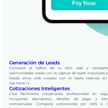
Generación de Leads
Convierte el tráfico de tu sitio web y campañ
oportunidades reales con la captura de leads impulsada p
Desde sitios web creados con IA hasta reservas en 
integradas, cada solicitud se convierte en un lead en tu 
See More >>
Cotizaciones Inteligentes
de FieldPie, listo para rastrear, calificar y convertir a trav
CRM integrado.
Crea fácilmente cotizaciones profesionales en segu
incluyendo descuentos, detalles de pago y tér
contractuales. Comparte cotizaciones por SMS o c