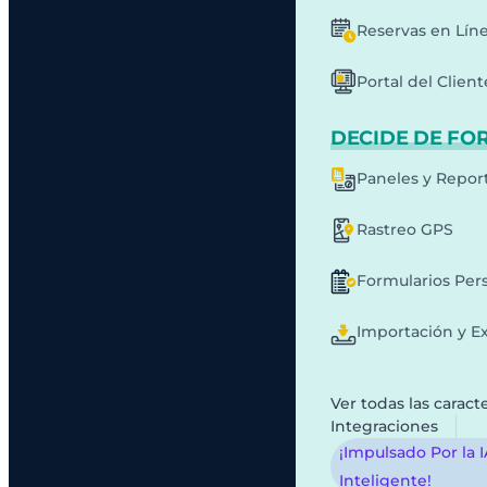
Reservas en Lín
Portal del Client
DECIDE DE FO
Paneles y Repor
Rastreo GPS
Formularios Per
Importación y E
Ver todas las caracte
Integraciones
¡Impulsado Por la 
Inteligente!