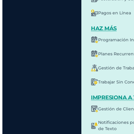
Pagos en Línea
HAZ MÁS
Programación In
Planes Recurren
Gestión de Traba
Trabajar Sin Co
IMPRESIONA A 
Gestión de Clie
Notificaciones p
de Texto