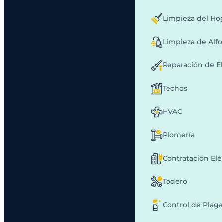
Limpieza del Ho
Limpieza de Alf
Reparación de E
Techos
HVAC
Plomería
Contratación Elé
Todero
Control de Plag