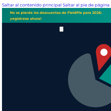
Saltar al contenido principal
Saltar al pie de página
No se pierda los descuentos de FieldPie para 2026:
¡regístrese ahora!