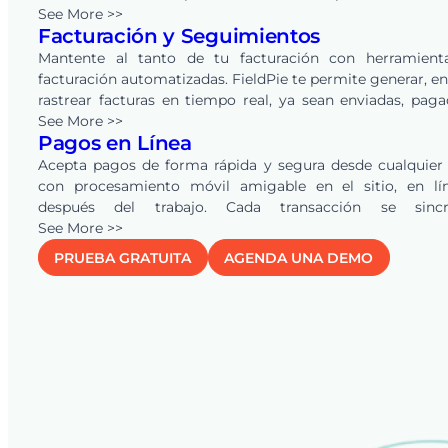
electrónico, y permite que los clientes las revisen y aprue
See More >>
Facturación y Seguimientos
línea con un solo clic. FieldPie también automatiz
seguimientos, ayudando a negocios de todas las indust
Mantente al tanto de tu facturación con herramient
convertir más oportunidades en ingresos.
facturación automatizadas. FieldPie te permite generar, en
rastrear facturas en tiempo real, ya sean enviadas, pag
vencidas. Los recordatorios automáticos mantienen a tu 
See More >>
Pagos en Línea
y clientes alineados, asegurando pagos más rápi
reduciendo la carga de trabajo administrativa.
Acepta pagos de forma rápida y segura desde cualquier
con procesamiento móvil amigable en el sitio, en lí
después del trabajo. Cada transacción se sincr
instantáneamente en tu sistema para una visibilidad fina
See More >>
clara, y la conexión con
QuickBooks
Online autom
PRUEBA GRATUITA
AGENDA UNA DEMO
cotizaciones, facturas y pagos, eliminando la doble ent
manteniendo tus registros precisos en tiempo real.