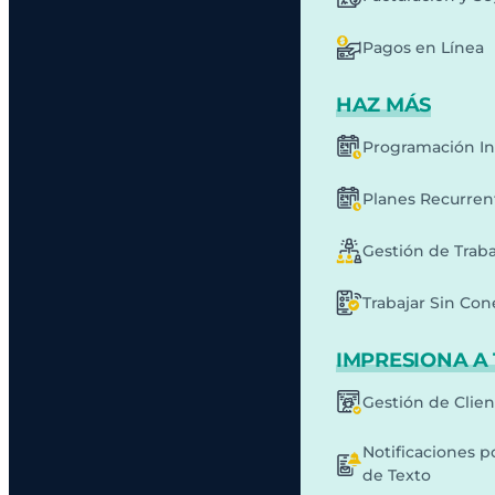
Pagos en Línea
HAZ MÁS
Programación In
Planes Recurren
Gestión de Traba
Trabajar Sin Co
IMPRESIONA A 
Gestión de Clie
Notificaciones p
de Texto