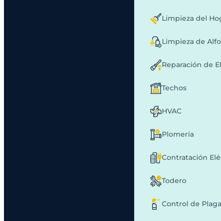
Limpieza del Ho
Limpieza de Alf
Reparación de E
Techos
HVAC
Plomería
Contratación Elé
Todero
Control de Plag