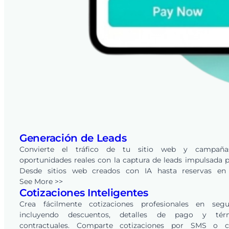
Generación de Leads
Convierte el tráfico de tu sitio web y campañ
oportunidades reales con la captura de leads impulsada p
Desde sitios web creados con IA hasta reservas en 
integradas, cada solicitud se convierte en un lead en tu 
See More >>
Cotizaciones Inteligentes
de FieldPie, listo para rastrear, calificar y convertir a trav
CRM integrado.
Crea fácilmente cotizaciones profesionales en segu
incluyendo descuentos, detalles de pago y tér
contractuales. Comparte cotizaciones por SMS o c