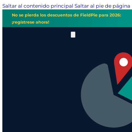
Saltar al contenido principal
Saltar al pie de página
No se pierda los descuentos de FieldPie para 2026:
¡regístrese ahora!