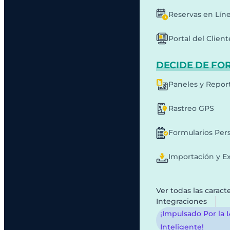
Reservas en Lín
Portal del Client
DECIDE DE FO
Paneles y Repor
Rastreo GPS
Formularios Per
Importación y E
Ver todas las caracte
Integraciones
¡Impulsado Por la 
Inteligente!