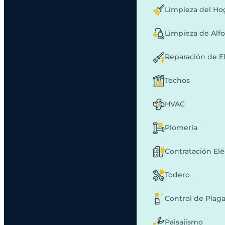
Limpieza del Ho
Limpieza de Alf
Reparación de E
Techos
HVAC
Plomería
Contratación Elé
Todero
Control de Plag
Paisajismo