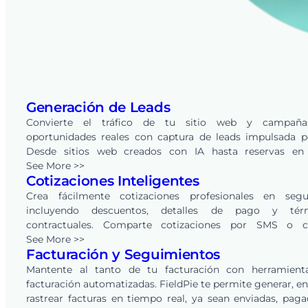
Generación de Leads
Convierte el tráfico de tu sitio web y campañ
oportunidades reales con captura de leads impulsada p
Desde sitios web creados con IA hasta reservas en 
integradas, cada solicitud se convierte en un lead en tu 
See More >>
Cotizaciones Inteligentes
de FieldPie, listo para rastrear, calificar y convertir a trav
CRM integrado.
Crea fácilmente cotizaciones profesionales en segu
incluyendo descuentos, detalles de pago y tér
contractuales. Comparte cotizaciones por SMS o c
electrónico, y permite que los clientes las revisen y aprue
See More >>
Facturación y Seguimientos
línea con un solo clic. FieldPie también automatiz
seguimientos, ayudando a empresas de todas las indust
Mantente al tanto de tu facturación con herramient
convertir más oportunidades en ingresos.
facturación automatizadas. FieldPie te permite generar, en
rastrear facturas en tiempo real, ya sean enviadas, pag