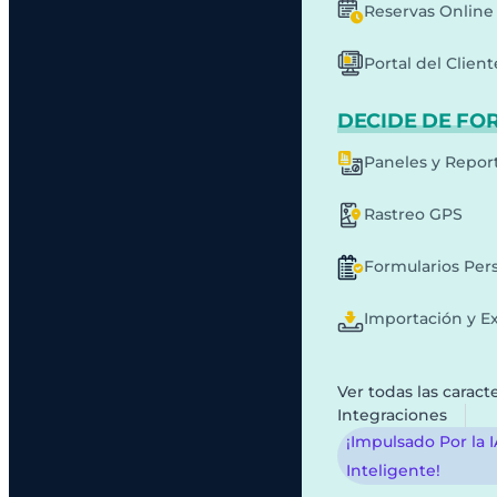
Reservas Online
Portal del Client
DECIDE DE FO
Paneles y Repor
Rastreo GPS
Formularios Per
Importación y E
Ver todas las caracte
Integraciones
¡Impulsado Por la 
Inteligente!