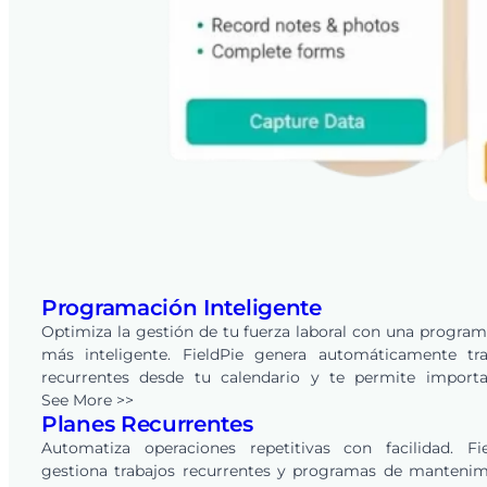
Programación Inteligente
Optimiza la gestión de tu fuerza laboral con una progra
más inteligente. FieldPie genera automáticamente tra
recurrentes desde tu calendario y te permite importa
horarios existentes de una sola vez, eliminando la planifi
See More >>
Planes Recurrentes
semanal manual. Realiza cambios en segundos, not
instantáneamente a equipos y clientes, y asegúrate de 
Automatiza operaciones repetitivas con facilidad. Fie
persona adecuada sea siempre asignada a la tarea correcta
gestiona trabajos recurrentes y programas de mantenim