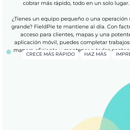
cobrar más rápido, todo en un solo lugar.
¿Tienes un equipo pequeño o una operación
grande? FieldPie te mantiene al día. Con fact
acceso para clientes, mapas y una potent
aplicación móvil, puedes completar trabajos
manera eficiente y mantener a todos conten
CRECE MÁS RÁPIDO
HAZ MÁS
IMPRE