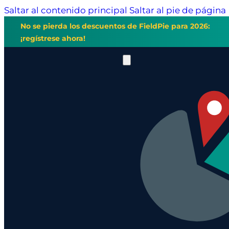
Saltar al contenido principal
Saltar al pie de página
No se pierda los descuentos de FieldPie para 2026:
¡regístrese ahora!