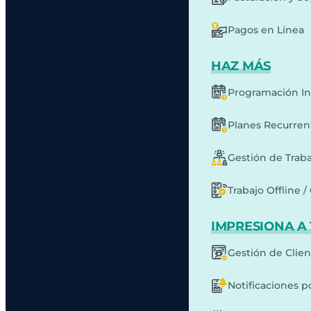
Pagos en Línea
HAZ MÁS
Programación In
Planes Recurren
Gestión de Traba
Trabajo Offline /
IMPRESIONA A 
Gestión de Clie
Notificaciones p