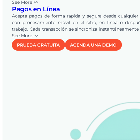
vencidas. Los recordatorios automáticos mantienen a tu 
See More >>
Pagos en Línea
y clientes alineados, asegurando pagos más rápi
reduciendo la carga de trabajo administrativa.
Acepta pagos de forma rápida y segura desde cualquier
con procesamiento móvil en el sitio, en línea o despu
trabajo. Cada transacción se sincroniza instantáneamente
sistema para una visibilidad financiera clara, y la conexi
See More >>
QuickBooks
Online automatiza cotizaciones, facturas y 
PRUEBA GRATUITA
AGENDA UNA DEMO
eliminando la doble entrada y manteniendo tus regi
precisos en tiempo real.