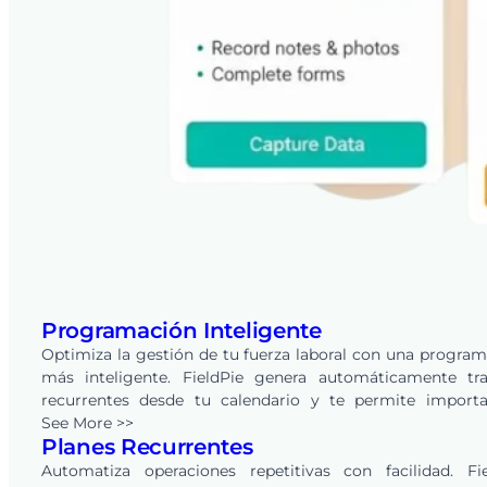
Programación Inteligente
Optimiza la gestión de tu fuerza laboral con una progra
más inteligente. FieldPie genera automáticamente tra
recurrentes desde tu calendario y te permite importa
horarios existentes de una sola vez, eliminando la planifi
See More >>
Planes Recurrentes
semanal manual. Haz cambios en segundos, not
instantáneamente a equipos y clientes, y asegúrate de 
Automatiza operaciones repetitivas con facilidad. Fie