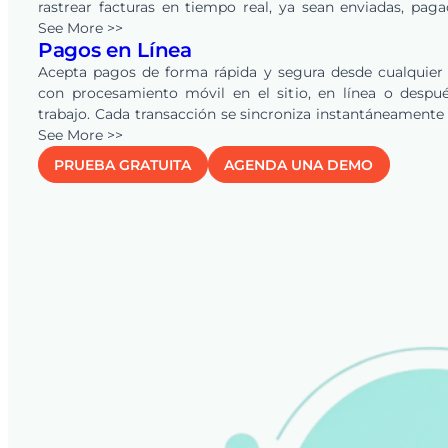
rastrear facturas en tiempo real, ya sean enviadas, pag
vencidas. Los recordatorios automáticos mantienen a tu 
See More >>
Pagos en Línea
y clientes alineados, asegurando pagos más rápi
reduciendo la carga de trabajo administrativa.
Acepta pagos de forma rápida y segura desde cualquier
con procesamiento móvil en el sitio, en línea o despu
trabajo. Cada transacción se sincroniza instantáneamente
sistema para una visibilidad financiera clara, y la conexi
See More >>
QuickBooks
Online automatiza cotizaciones, facturas y 
PRUEBA GRATUITA
AGENDA UNA DEMO
eliminando la doble entrada y manteniendo tus regi
precisos en tiempo real.