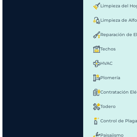
Limpieza del Ho
Limpieza de Alf
Reparación de E
Techos
HVAC
Plomería
Contratación Elé
Todero
Control de Plag
Paisajismo