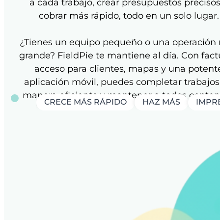
a cada trabajo, crear presupuestos precisos
cobrar más rápido, todo en un solo lugar.
¿Tienes un equipo pequeño o una operación
grande? FieldPie te mantiene al día. Con fact
acceso para clientes, mapas y una potent
aplicación móvil, puedes completar trabajos
manera eficiente y mantener a todos conten
CRECE MÁS RÁPIDO
HAZ MÁS
IMPRE