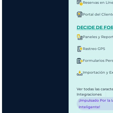
Reservas en Lín
Portal del Client
DECIDE DE FO
Paneles y Repor
Rastreo GPS
Formularios Per
Importación y E
Ver todas las caracte
Integraciones
¡Impulsado Por la 
Inteligente!