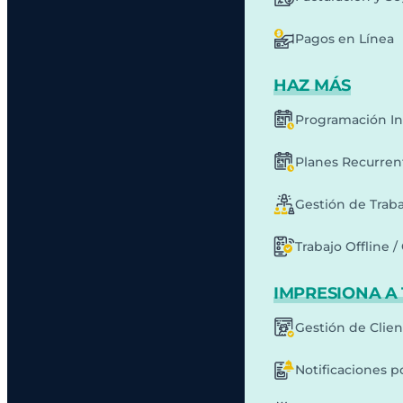
Pagos en Línea
HAZ MÁS
Programación In
Planes Recurren
Gestión de Traba
Trabajo Offline /
IMPRESIONA A 
Gestión de Clie
Notificaciones p