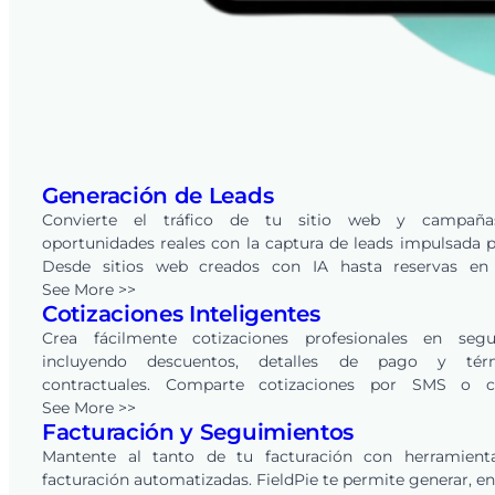
Generación de Leads
Convierte el tráfico de tu sitio web y campañ
oportunidades reales con la captura de leads impulsada p
Desde sitios web creados con IA hasta reservas en 
integradas, cada solicitud se convierte en un lead en tu 
See More >>
Cotizaciones Inteligentes
de FieldPie, listo para rastrear, calificar y convertir a trav
CRM integrado.
Crea fácilmente cotizaciones profesionales en segu
incluyendo descuentos, detalles de pago y tér
contractuales. Comparte cotizaciones por SMS o c
electrónico, y permite a los clientes revisarlas y aprobar
See More >>
Facturación y Seguimientos
línea con un solo clic. FieldPie también automatiz
seguimientos, ayudando a negocios de todas las indust
Mantente al tanto de tu facturación con herramient
convertir más oportunidades en ingresos.
facturación automatizadas. FieldPie te permite generar, en