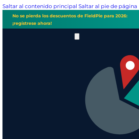
Saltar al contenido principal
Saltar al pie de página
No se pierda los descuentos de FieldPie para 2026:
¡regístrese ahora!