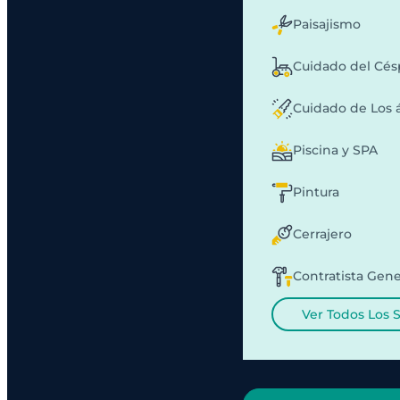
Paisajismo
Cuidado del Cé
Cuidado de Los 
Piscina y SPA
Pintura
Cerrajero
Contratista Gene
Ver Todos Los 