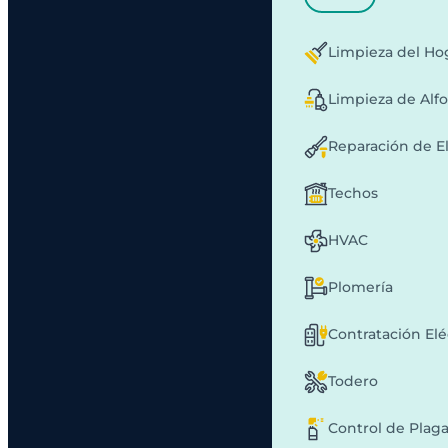
Limpieza del Ho
Limpieza de Alf
Reparación de E
Techos
HVAC
Plomería
Contratación Elé
Todero
Control de Plag