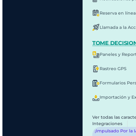
Reserva en línea
Llamada a la Acc
TOME DECISION
Paneles y Repor
Rastreo GPS
Formularios Per
Importación y E
Ver todas las caracte
Integraciones
¡Impulsado Por la 