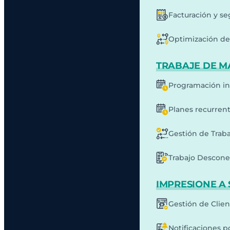
Facturación y s
Optimización de 
TRABAJE DE M
Programación in
Planes recurren
Gestión de Traba
Trabajo Descone
IMPRESIONE A 
Gestión de Clie
Notificaciones p