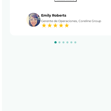
Emily Roberts
Gerente de Operaciones, Coreline Group
★
★
★
★
★