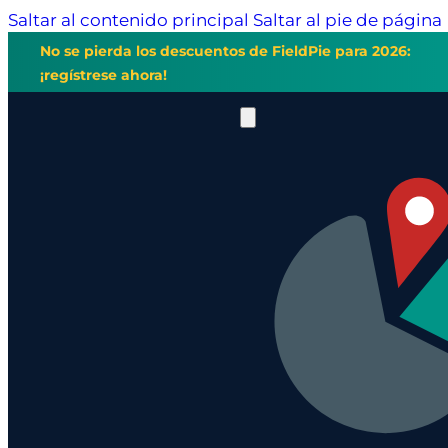
Saltar al contenido principal
Saltar al pie de página
No se pierda los descuentos de FieldPie para 2026:
¡regístrese ahora!