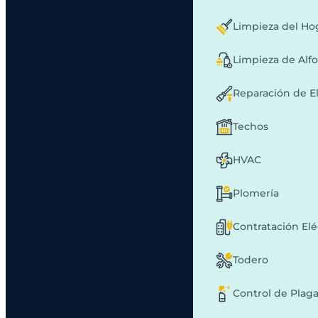
Limpieza del Ho
Limpieza de Alf
Reparación de E
Techos
HVAC
Plomería
Contratación Elé
Todero
Control de Plag