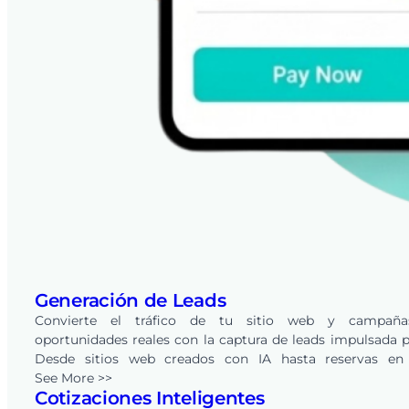
Generación de Leads
Convierte el tráfico de tu sitio web y campañ
oportunidades reales con la captura de leads impulsada p
Desde sitios web creados con IA hasta reservas en 
integradas, cada solicitud se convierte en un lead en tu 
See More >>
Cotizaciones Inteligentes
de FieldPie, listo para rastrear, calificar y convertir a trav