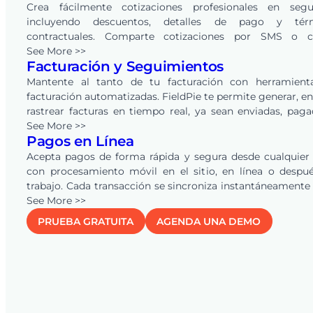
CRM integrado.
Crea fácilmente cotizaciones profesionales en segu
incluyendo descuentos, detalles de pago y tér
contractuales. Comparte cotizaciones por SMS o c
electrónico, y permite a los clientes revisarlas y aprobar
See More >>
Facturación y Seguimientos
línea con un solo clic. FieldPie también automatiz
seguimientos, ayudando a las empresas de todas las indu
Mantente al tanto de tu facturación con herramient
a convertir más oportunidades en ingresos.
facturación automatizadas. FieldPie te permite generar, en
rastrear facturas en tiempo real, ya sean enviadas, pag
vencidas. Los recordatorios automáticos mantienen a tu 
See More >>
Pagos en Línea
y clientes alineados, asegurando pagos más rápi
reduciendo la carga de trabajo administrativa.
Acepta pagos de forma rápida y segura desde cualquier
con procesamiento móvil en el sitio, en línea o despu
trabajo. Cada transacción se sincroniza instantáneamente
sistema para una visibilidad financiera clara, y la conexi
See More >>
QuickBooks
Online automatiza cotizaciones, facturas y 
PRUEBA GRATUITA
AGENDA UNA DEMO
eliminando la doble entrada y manteniendo tus regi
precisos en tiempo real.