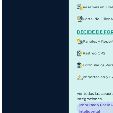
Reservas en Lín
Portal del Client
DECIDE DE FO
Paneles y Repor
Rastreo GPS
Formularios Per
Importación y E
Ver todas las caracte
Integraciones
¡Impulsado Por la 
Inteligente!