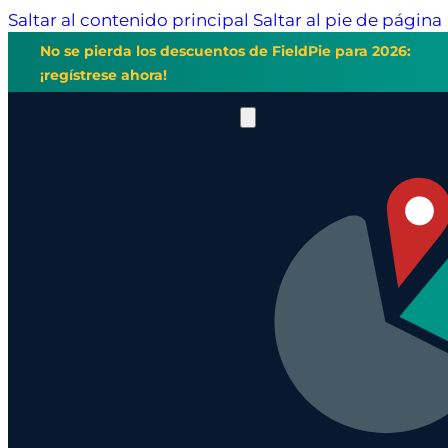
Saltar al contenido principal
Saltar al pie de página
No se pierda los descuentos de FieldPie para 2026:
¡regístrese ahora!