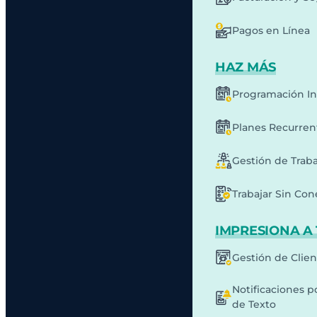
Pagos en Línea
HAZ MÁS
Programación In
Planes Recurren
Gestión de Traba
Trabajar Sin Co
IMPRESIONA A 
Gestión de Clie
Notificaciones p
de Texto