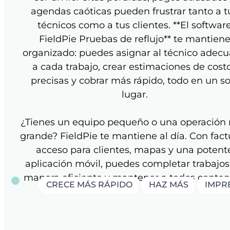
agendas caóticas pueden frustrar tanto a t
técnicos como a tus clientes. **El softwar
FieldPie Pruebas de reflujo** te mantien
organizado: puedes asignar al técnico adec
a cada trabajo, crear estimaciones de cost
precisas y cobrar más rápido, todo en un so
lugar.
¿Tienes un equipo pequeño o una operación
grande? FieldPie te mantiene al día. Con fact
acceso para clientes, mapas y una potent
aplicación móvil, puedes completar trabajos
manera eficiente y mantener a todos conten
CRECE MÁS RÁPIDO
HAZ MÁS
IMPRE