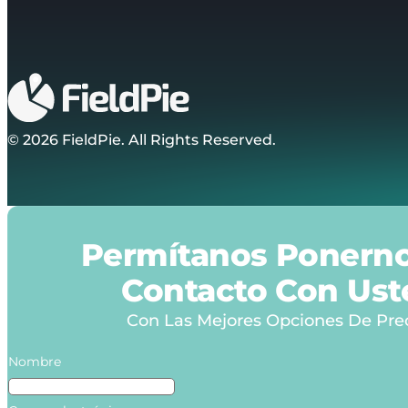
© 2026 FieldPie. All Rights Reserved.
Permítanos Ponern
Contacto Con Ust
Con Las Mejores Opciones De Pre
Nombre