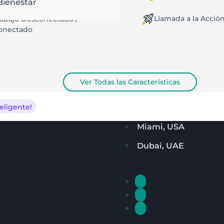
Bienestar
ntro de Ayuda
Llamada a la Acció
rabajo Desconectado /
CONTÁCTENOS
onectado
+1-877-494-1538
info@fieldpie.com
Ver Todas las Características
eligente!
San Francisco, USA
Miami, USA
Dubai, UAE