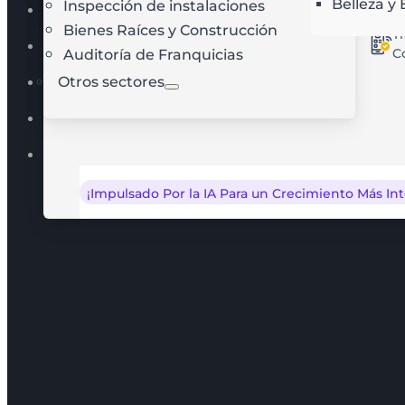
Belleza y 
Inspección de instalaciones
Reportes en Tiempo Real
Ce
Optimización de rutas con IA
Bienes Raíces y Construcción
T
Gestión de Trabajos & Tareas
C
Auditoría de Franquicias
Otros sectores
Reservas en Línea
Optimización de Rutas
Más…
¡Impulsado Por la IA Para un Crecimiento Más Int