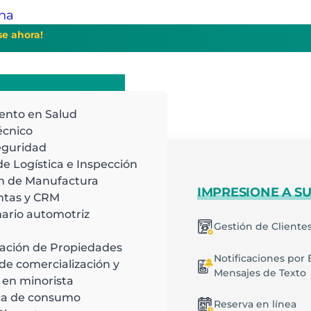
ina
se ahora!
gratis
ento en Salud
écnico
eguridad
de Logística e Inspección
n de Manufactura
BAJE DE MANERA
IMPRESIONE A SU
ntas y CRM
CIENTE
ario automotriz
Gestión de Cliente
S
EMPRESA
rogramación inteligente
ación de Propiedades
Notificaciones por 
ecios
de comercialización y
Mensajes de Texto
lanes recurrentes
Quiénes somos
 en minorista
racterísticas
ca de consumo
Agenda una demo
Reserva en línea
estión de Trabajos y Tareas