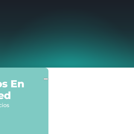
os En
ed
cios